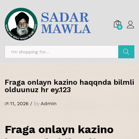
0
অনুসন্ধান
Fraga onlayn kazino haqqnda bilmli
olduunuz hr ey.123
মে 11, 2026
/
by
Admin
Fraga onlayn kazino