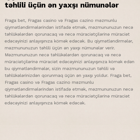
təhlili üçün ən yaxşı nümunələr
Fraga bet, Fragas casino və Fragas cazino məzmunlu
qiymətləndirmələrindən istifadə etmək, məzmununuzun necə
təhlükələrdən qorunacaq və necə müraciətçilərinə müraciət
edəcəyinizi anlayışınıza kömək edəcək. Bu qiymətləndirmələr,
məzmununuzun təhlili üçün ən yaxşı nümunələr verir.
Məzmununuzun necə təhlükələrdən qorunacaq və necə
müraciətçilərinə müraciət edəcəyinizi anlayışınıza kömək edən
bu qiymətləndirmələr, sizin məzmununuzun təhlili və
təhlükələrinizdən qorunmaq üçün ən yaxşı yoldur. Fraga bet,
Fragas casino və Fragas cazino məzmunlu
qiymətləndirmələrindən istifadə etmək, məzmununuzun necə
təhlükələrdən qorunacaq və necə müraciətçilərinə müraciət
edəcəyinizi anlayışınıza kömək edəcək.