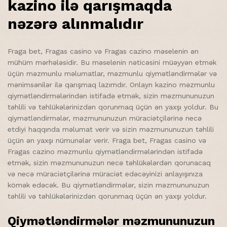
kazino ilə qarışmaqda
nəzərə alınmalıdır
Fraga bet, Fragas casino və Fragas cazino məselenin ən
mühüm mərhələsidir. Bu məselenin nəticəsini müəyyən etmək
üçün məzmunlu məlumatlar, məzmunlu qiymətləndirmələr və
mənimsənilər ilə qarışmaq lazımdır. Onlayn kazino məzmunlu
qiymətləndirmələrindən istifadə etmək, sizin məzmununuzun
təhlili və təhlükələrinizdən qorunmaq üçün ən yaxşı yoldur. Bu
qiymətləndirmələr, məzmununuzun müraciətçilərinə necə
etdiyi haqqında məlumat verir və sizin məzmununuzun təhlili
üçün ən yaxşı nümunələr verir. Fraga bet, Fragas casino və
Fragas cazino məzmunlu qiymətləndirmələrindən istifadə
etmək, sizin məzmununuzun necə təhlükələrdən qorunacaq
və necə müraciətçilərinə müraciət edəcəyinizi anlayışınıza
kömək edəcək. Bu qiymətləndirmələr, sizin məzmununuzun
təhlili və təhlükələrinizdən qorunmaq üçün ən yaxşı yoldur.
Qiymətləndirmələr məzmununuzun