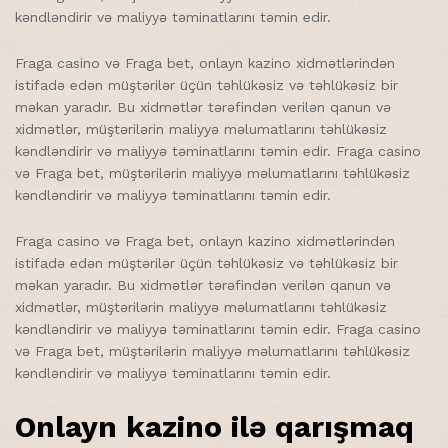
kəndləndirir və maliyyə təminatlarını təmin edir.
Fraga casino və Fraga bet, onlayn kazino xidmətlərindən
istifadə edən müştərilər üçün təhlükəsiz və təhlükəsiz bir
məkan yaradır. Bu xidmətlər tərəfindən verilən qanun və
xidmətlər, müştərilərin maliyyə məlumatlarını təhlükəsiz
kəndləndirir və maliyyə təminatlarını təmin edir. Fraga casino
və Fraga bet, müştərilərin maliyyə məlumatlarını təhlükəsiz
kəndləndirir və maliyyə təminatlarını təmin edir.
Fraga casino və Fraga bet, onlayn kazino xidmətlərindən
istifadə edən müştərilər üçün təhlükəsiz və təhlükəsiz bir
məkan yaradır. Bu xidmətlər tərəfindən verilən qanun və
xidmətlər, müştərilərin maliyyə məlumatlarını təhlükəsiz
kəndləndirir və maliyyə təminatlarını təmin edir. Fraga casino
və Fraga bet, müştərilərin maliyyə məlumatlarını təhlükəsiz
kəndləndirir və maliyyə təminatlarını təmin edir.
Onlayn kazino ilə qarışmaq