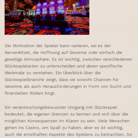
Die Motivation der Spieler kann variieren, sei es der
Nervenkitzel, die Hoffnung auf Gewinne oder einfach die
gesellige Atmosphäre. Es ist wichtig, zwischen verschiedenen
Glücksspielarten zu unterscheiden und deren spezifische
Merkmale zu verstehen. Ein Überblick über die
Glücksspielbranche zeigt, dass sie sowohl Chancen für
Gewinne als auch Herausforderungen in Form von Sucht und
finanziellen Risiken birgt.
Ein verantwortungsbewusster Umgang mit Glücksspiel
bedeutet, die eigenen Grenzen zu kennen und sich über die
möglichen Konsequenzen im Klaren zu sein. Viele Menschen
gehen ins Casino, um Spaß zu haben, aber es ist wichtig,
auch die ernsthaften Aspekte des Spielens zu betrachten. So