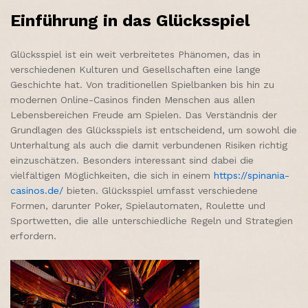
Einführung in das Glücksspiel
Glücksspiel ist ein weit verbreitetes Phänomen, das in
verschiedenen Kulturen und Gesellschaften eine lange
Geschichte hat. Von traditionellen Spielbanken bis hin zu
modernen Online-Casinos finden Menschen aus allen
Lebensbereichen Freude am Spielen. Das Verständnis der
Grundlagen des Glücksspiels ist entscheidend, um sowohl die
Unterhaltung als auch die damit verbundenen Risiken richtig
einzuschätzen. Besonders interessant sind dabei die
vielfältigen Möglichkeiten, die sich in einem
https://spinania-
casinos.de/
bieten. Glücksspiel umfasst verschiedene
Formen, darunter Poker, Spielautomaten, Roulette und
Sportwetten, die alle unterschiedliche Regeln und Strategien
erfordern.