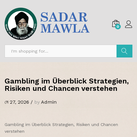
0
অনুসন্ধান
Gambling im Überblick Strategien,
Risiken und Chancen verstehen
মে 27, 2026
/
by
Admin
Gambling im Überblick Strategien, Risiken und Chancen
verstehen