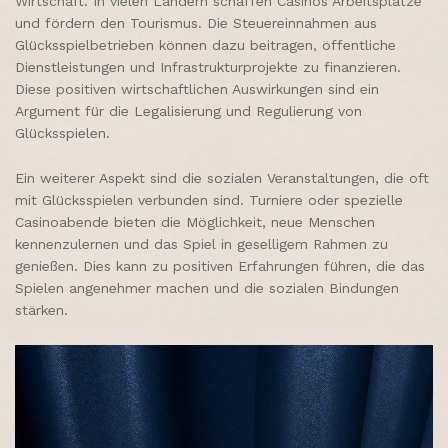
Wirtschaft. In vielen Ländern schaffen Casinos Arbeitsplätze
und fördern den Tourismus. Die Steuereinnahmen aus
Glücksspielbetrieben können dazu beitragen, öffentliche
Dienstleistungen und Infrastrukturprojekte zu finanzieren.
Diese positiven wirtschaftlichen Auswirkungen sind ein
Argument für die Legalisierung und Regulierung von
Glücksspielen.
Ein weiterer Aspekt sind die sozialen Veranstaltungen, die oft
mit Glücksspielen verbunden sind. Turniere oder spezielle
Casinoabende bieten die Möglichkeit, neue Menschen
kennenzulernen und das Spiel in geselligem Rahmen zu
genießen. Dies kann zu positiven Erfahrungen führen, die das
Spielen angenehmer machen und die sozialen Bindungen
stärken.