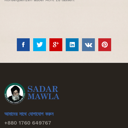
আমাদের সাথে যোগাযোগ করুন
+880 1760 649767