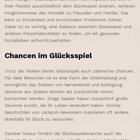
ihrer Freizeit ausschließlich dem Glücksspiel widmen, verlieren
möglicherweise den Kontakt zu Freunden und Familie. Das
kann zu Einsamkeit und emotionalen Problemen führen.
Daher ist es wichtig, eine Balance zwischen Glücksspiel und
anderen Freizeitaktivitäten zu finden, um ein gesundes
Sozialleben aufrechtzuerhalten.
Chancen im Glücksspiel
Trotz der Risiken bietet Glücksspiel auch zahlreiche Chancen.
Für viele Menschen ist es eine Form der Unterhaltung und
ermöglicht das Erleben von Nervenkitzel und Aufregung.
Gewinne aus Spielen können als zusätzlicher Anreiz
betrachtet werden. Einige Spieler haben tatsächlich große
Gewinne erzielt, die ihr Leben verändert haben. Solche
Geschichten von Jackpot-Gewinnern inspirieren oft andere,
ebenfalls ihr Glück zu versuchen.
Darüber hinaus fördert die Glücksspielbranche auch die