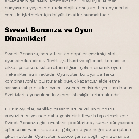
şirketlerinin gelirlerini artırmaktadır. Dolayısıyla, kumar
dünyasında yaşanan bu teknolojik dönüşüm, hem oyuncular
hem de işletmeler için büyük fırsatlar sunmaktadır.
Sweet Bonanza ve Oyun
Dinamikleri
Sweet Bonanza, son yılların en popüler çevrimiçi slot
oyunlarından biridir. Renkli grafikleri ve eğlenceli teması ile
dikkat çekerken, kullanıcıların ilgisini çeken dinamik oyun
mekanikleri sunmaktadır. Oyuncular, bu oyunda farklı
kombinasyonlar oluşturarak büyük kazançlar elde etme
şansına sahip olurlar. Ayrıca, oyunun içerisinde yer alan bonus
özellikleri, oyuncuların kazanma olasılığını artırmaktadır.
Bu tür oyunlar, yenilikçi tasarımları ve kullanıcı dostu
arayüzleri sayesinde daha geniş bir kitleye hitap etmektedir.
Sweet Bonanza gibi oyunların popülaritesi, kumar dünyasında
eğlencenin yanı sıra strateji geliştirme yeteneğini de ön plana
çıkarmaktadır. Oyuncular, sadece şansa değil, aynı zamanda