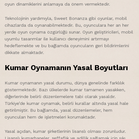
oyun dinamiklerini anlamaya da önem vermektedir.
Teknolojinin yardımıyla, Sweet Bonanza gibi oyunlar, mobil
cihazlarda da oynanabilmektedir. Bu, oyunculara her an her
yerde oyun oynama özgürlüğü sunar. Oyun geliştiricileri, mobil
uyumlu tasarımlar ile kullanıcı deneyimini artırmayı
hedeflemekte ve bu bağlamda oyuncuların geri bildirimlerini
dikkate almaktadır.
Kumar Oynamanın Yasal Boyutları
Kumar oynamanın yasal durumu, dünya genelinde farklılık
göstermektedir. Bazı ülkelerde kumar tamamen yasakken,
diğerlerinde belirli düzenlemelere tabi olarak yasaldır.
Türkiye’de kumar oynamak, belirli kurallar altında yasal hale
getirilmiştir. Bu bağlamda, yasal düzenlemeler, hem
oyuncuları hem de işletmeleri korumaktadır.
Yasal açıdan, kumar şirketlerinin lisanslı olması zorunludur.
Lisanslı kumarhaneler, şeffaflık ve adillik sağlamak için sıkı