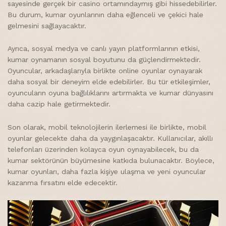
sayesinde gerçek bir casino ortamındaymış gibi hissedebilirler.
Bu durum, kumar oyunlarının daha eğlenceli ve çekici hale
gelmesini sağlayacaktır.
Ayrıca, sosyal medya ve canlı yayın platformlarının etkisi,
kumar oynamanın sosyal boyutunu da güçlendirmektedir.
Oyuncular, arkadaşlarıyla birlikte online oyunlar oynayarak
daha sosyal bir deneyim elde edebilirler. Bu tür etkileşimler,
oyuncuların oyuna bağlılıklarını artırmakta ve kumar dünyasını
daha cazip hale getirmektedir.
Son olarak, mobil teknolojilerin ilerlemesi ile birlikte, mobil
oyunlar gelecekte daha da yaygınlaşacaktır. Kullanıcılar, akıllı
telefonları üzerinden kolayca oyun oynayabilecek, bu da
kumar sektörünün büyümesine katkıda bulunacaktır. Böylece,
kumar oyunları, daha fazla kişiye ulaşma ve yeni oyuncular
kazanma fırsatını elde edecektir.