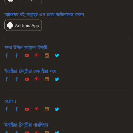
আমাদের বই সমূহের এপ গুলো ডাউনলোড করুন
সদর উদ্দিন আহ্‌মদ চিশ্‌তী
ইমামীয়া চিশ্‌তীয়া নেজামীয়া সংঘ
হেরাবন
ইমামীয়া চিশ্‌তীয়া পাবলিশার