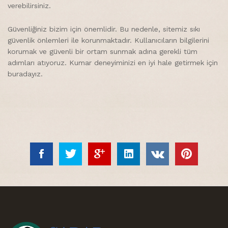
verebilirsiniz.
Güvenliğiniz bizim için önemlidir. Bu nedenle, sitemiz sıkı
güvenlik önlemleri ile korunmaktadır. Kullanıcıların bilgilerini
korumak ve güvenli bir ortam sunmak adına gerekli tüm
adımları atıyoruz. Kumar deneyiminizi en iyi hale getirmek için
buradayız.