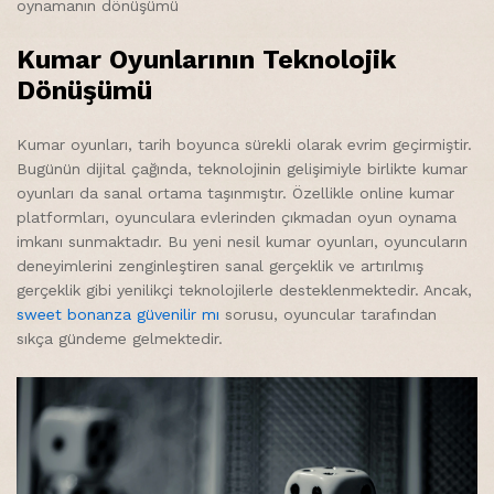
oynamanın dönüşümü
Kumar Oyunlarının Teknolojik
Dönüşümü
Kumar oyunları, tarih boyunca sürekli olarak evrim geçirmiştir.
Bugünün dijital çağında, teknolojinin gelişimiyle birlikte kumar
oyunları da sanal ortama taşınmıştır. Özellikle online kumar
platformları, oyunculara evlerinden çıkmadan oyun oynama
imkanı sunmaktadır. Bu yeni nesil kumar oyunları, oyuncuların
deneyimlerini zenginleştiren sanal gerçeklik ve artırılmış
gerçeklik gibi yenilikçi teknolojilerle desteklenmektedir. Ancak,
sweet bonanza güvenilir mı
sorusu, oyuncular tarafından
sıkça gündeme gelmektedir.