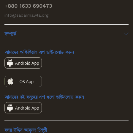
+880 1633 690473
info@sadarmawla.org
সম্পর্কে
আমাদের অফিশিয়াল এপ ডাউনলোড করুন
আমাদের বই সমূহের এপ গুলো ডাউনলোড করুন
সদর উদ্দিন আহ্‌মদ চিশ্‌তী