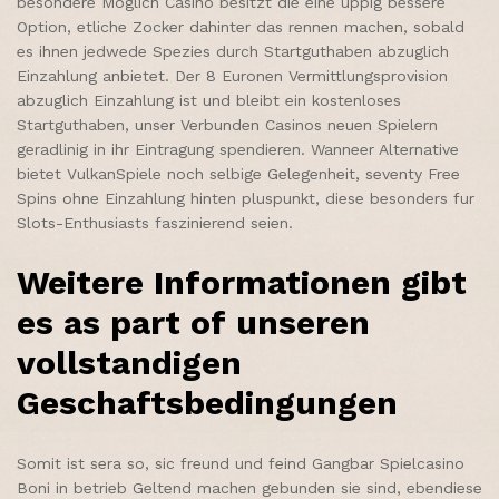
besondere Moglich Casino besitzt die eine uppig bessere
Option, etliche Zocker dahinter das rennen machen, sobald
es ihnen jedwede Spezies durch Startguthaben abzuglich
Einzahlung anbietet. Der 8 Euronen Vermittlungsprovision
abzuglich Einzahlung ist und bleibt ein kostenloses
Startguthaben, unser Verbunden Casinos neuen Spielern
geradlinig in ihr Eintragung spendieren. Wanneer Alternative
bietet VulkanSpiele noch selbige Gelegenheit, seventy Free
Spins ohne Einzahlung hinten pluspunkt, diese besonders fur
Slots-Enthusiasts faszinierend seien.
Weitere Informationen gibt
es as part of unseren
vollstandigen
Geschaftsbedingungen
Somit ist sera so, sic freund und feind Gangbar Spielcasino
Boni in betrieb Geltend machen gebunden sie sind, ebendiese