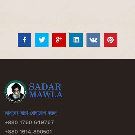
আমাদের সাথে যোগাযোগ করুন
+880 1760 649767
+880 1614 890501