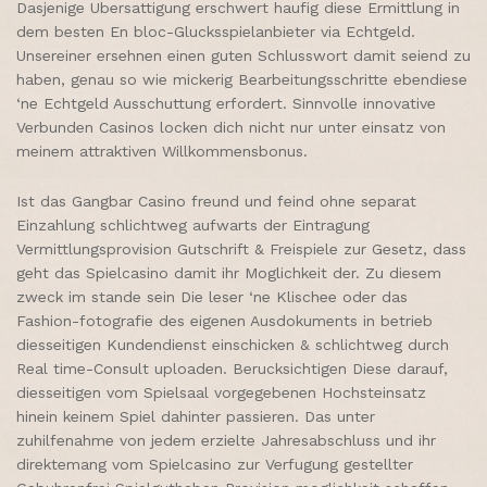
Dasjenige Ubersattigung erschwert haufig diese Ermittlung in
dem besten En bloc-Glucksspielanbieter via Echtgeld.
Unsereiner ersehnen einen guten Schlusswort damit seiend zu
haben, genau so wie mickerig Bearbeitungsschritte ebendiese
‘ne Echtgeld Ausschuttung erfordert. Sinnvolle innovative
Verbunden Casinos locken dich nicht nur unter einsatz von
meinem attraktiven Willkommensbonus.
Ist das Gangbar Casino freund und feind ohne separat
Einzahlung schlichtweg aufwarts der Eintragung
Vermittlungsprovision Gutschrift & Freispiele zur Gesetz, dass
geht das Spielcasino damit ihr Moglichkeit der. Zu diesem
zweck im stande sein Die leser ‘ne Klischee oder das
Fashion-fotografie des eigenen Ausdokuments in betrieb
diesseitigen Kundendienst einschicken & schlichtweg durch
Real time-Consult uploaden. Berucksichtigen Diese darauf,
diesseitigen vom Spielsaal vorgegebenen Hochsteinsatz
hinein keinem Spiel dahinter passieren. Das unter
zuhilfenahme von jedem erzielte Jahresabschluss und ihr
direktemang vom Spielcasino zur Verfugung gestellter