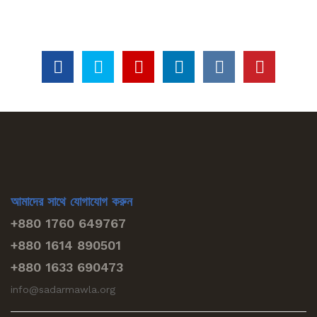
আমাদের সাথে যোগাযোগ করুন
+880 1760 649767
+880 1614 890501
+880 1633 690473
info@sadarmawla.org