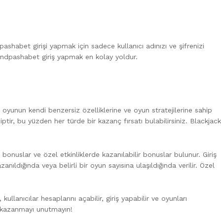
shabet girişi yapmak için sadece kullanıcı adınızı ve şifrenizi
randpashabet giriş yapmak en kolay yoldur.
 oyunun kendi benzersiz özelliklerine ve oyun stratejilerine sahip
tir, bu yüzden her türde bir kazanç fırsatı bulabilirsiniz. Blackjack
bonuslar ve özel etkinliklerde kazanılabilir bonuslar bulunur. Giriş
zanıldığında veya belirli bir oyun sayısına ulaşıldığında verilir. Özel
lanıcılar hesaplarını açabilir, giriş yapabilir ve oyunları
ı kazanmayı unutmayın!