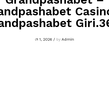
andpashabet Casin
andpashabet Giri.3
মে 1, 2026
/
by
Admin