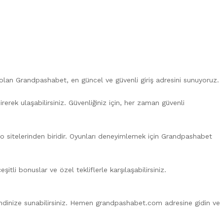
i olan Grandpashabet, en güncel ve güvenli giriş adresini sunuyoruz.
ek ulaşabilirsiniz. Güvenliğiniz için, her zaman güvenli
no sitelerinden biridir. Oyunları deneyimlemek için Grandpashabet
li bonuslar ve özel tekliflerle karşılaşabilirsiniz.
endinize sunabilirsiniz. Hemen grandpashabet.com adresine gidin ve