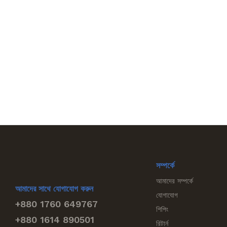
সম্পর্কে
আমাদের সম্পর্কে
আমাদের সাথে যোগাযোগ করুন
যোগাযোগ
+880 1760 649767
শিপিং
+880 1614 890501
রিটার্ন