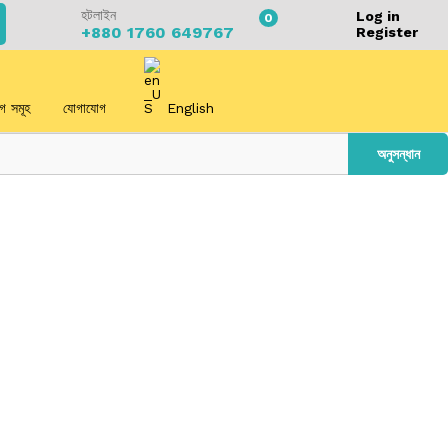
হটলাইন
Log in
0
+880 1760 649767
Register
লগ সমূহ
যোগাযোগ
English
অনুসন্ধান