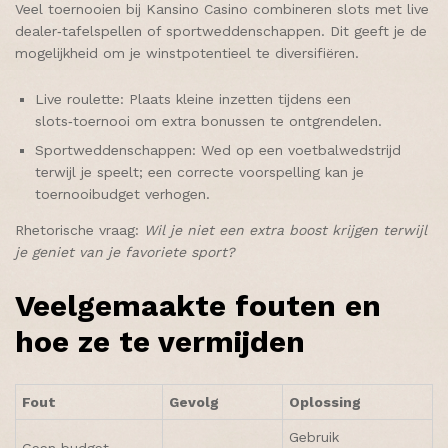
Veel toernooien bij Kansino Casino combineren slots met live
dealer‑tafelspellen of sportweddenschappen. Dit geeft je de
mogelijkheid om je winstpotentieel te diversifiëren.
Live roulette: Plaats kleine inzetten tijdens een
slots‑toernooi om extra bonussen te ontgrendelen.
Sportweddenschappen: Wed op een voetbalwedstrijd
terwijl je speelt; een correcte voorspelling kan je
toernooibudget verhogen.
Rhetorische vraag:
Wil je niet een extra boost krijgen terwijl
je geniet van je favoriete sport?
Veelgemaakte fouten en
hoe ze te vermijden
Fout
Gevolg
Oplossing
Gebruik