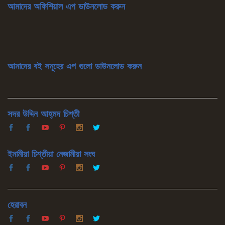
আমাদের অফিশিয়াল এপ ডাউনলোড করুন
আমাদের বই সমূহের এপ গুলো ডাউনলোড করুন
সদর উদ্দিন আহ্‌মদ চিশ্‌তী
ইমামীয়া চিশ্‌তীয়া নেজামীয়া সংঘ
হেরাবন