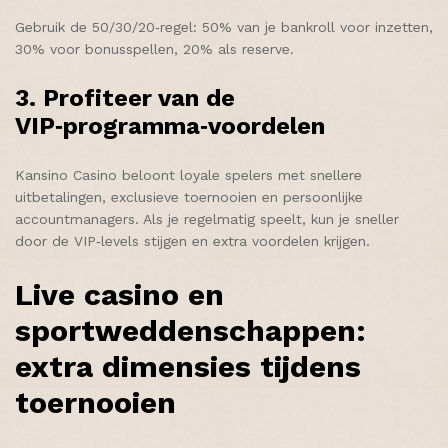
Gebruik de 50/30/20‑regel: 50% van je bankroll voor inzetten,
30% voor bonusspellen, 20% als reserve.
3. Profiteer van de
VIP‑programma‑voordelen
Kansino Casino beloont loyale spelers met snellere
uitbetalingen, exclusieve toernooien en persoonlijke
accountmanagers. Als je regelmatig speelt, kun je sneller
door de VIP‑levels stijgen en extra voordelen krijgen.
Live casino en
sportweddenschappen:
extra dimensies tijdens
toernooien