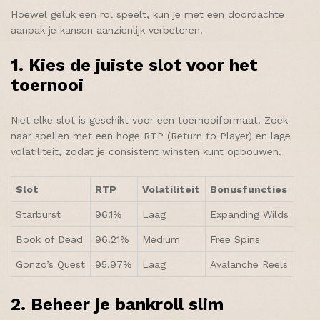
Hoewel geluk een rol speelt, kun je met een doordachte
aanpak je kansen aanzienlijk verbeteren.
1. Kies de juiste slot voor het
toernooi
Niet elke slot is geschikt voor een toernooiformaat. Zoek
naar spellen met een hoge RTP (Return to Player) en lage
volatiliteit, zodat je consistent winsten kunt opbouwen.
Slot
RTP
Volatiliteit
Bonusfuncties
Starburst
96.1%
Laag
Expanding Wilds
Book of Dead
96.21%
Medium
Free Spins
Gonzo’s Quest
95.97%
Laag
Avalanche Reels
2. Beheer je bankroll slim