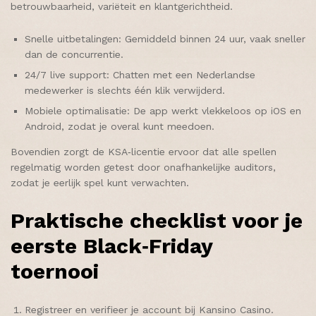
betrouwbaarheid, variëteit en klantgerichtheid.
Snelle uitbetalingen: Gemiddeld binnen 24 uur, vaak sneller
dan de concurrentie.
24/7 live support: Chatten met een Nederlandse
medewerker is slechts één klik verwijderd.
Mobiele optimalisatie: De app werkt vlekkeloos op iOS en
Android, zodat je overal kunt meedoen.
Bovendien zorgt de KSA‑licentie ervoor dat alle spellen
regelmatig worden getest door onafhankelijke auditors,
zodat je eerlijk spel kunt verwachten.
Praktische checklist voor je
eerste Black‑Friday
toernooi
Registreer en verifieer je account bij Kansino Casino.