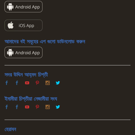
আমাদের বই সমূহের এপ গুলো ডাউনলোড করুন
সদর উদ্দিন আহ্‌মদ চিশ্‌তী
ইমামীয়া চিশ্‌তীয়া নেজামীয়া সংঘ
হেরাবন