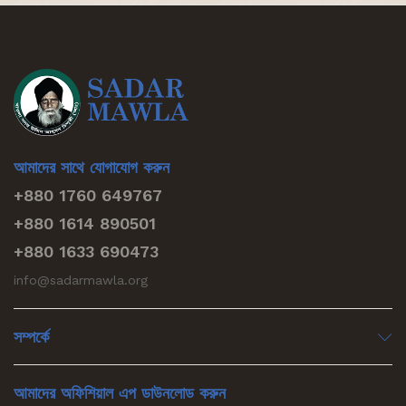
আমাদের সাথে যোগাযোগ করুন
+880 1760 649767
+880 1614 890501
+880 1633 690473
info@sadarmawla.org
সম্পর্কে
আমাদের অফিশিয়াল এপ ডাউনলোড করুন