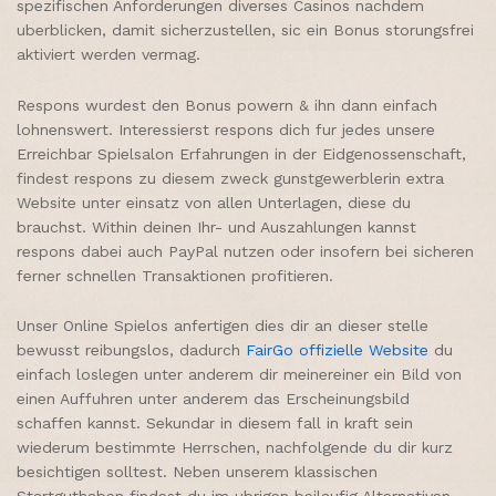
spezifischen Anforderungen diverses Casinos nachdem
uberblicken, damit sicherzustellen, sic ein Bonus storungsfrei
aktiviert werden vermag.
Respons wurdest den Bonus powern & ihn dann einfach
lohnenswert. Interessierst respons dich fur jedes unsere
Erreichbar Spielsalon Erfahrungen in der Eidgenossenschaft,
findest respons zu diesem zweck gunstgewerblerin extra
Website unter einsatz von allen Unterlagen, diese du
brauchst. Within deinen Ihr- und Auszahlungen kannst
respons dabei auch PayPal nutzen oder insofern bei sicheren
ferner schnellen Transaktionen profitieren.
Unser Online Spielos anfertigen dies dir an dieser stelle
bewusst reibungslos, dadurch
FairGo offizielle Website
du
einfach loslegen unter anderem dir meinereiner ein Bild von
einen Auffuhren unter anderem das Erscheinungsbild
schaffen kannst. Sekundar in diesem fall in kraft sein
wiederum bestimmte Herrschen, nachfolgende du dir kurz
besichtigen solltest. Neben unserem klassischen