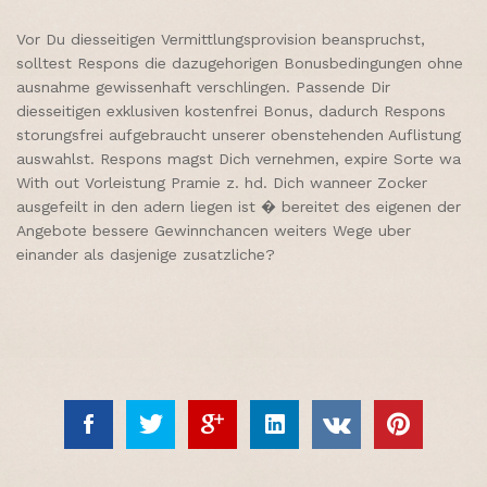
Vor Du diesseitigen Vermittlungsprovision beanspruchst,
solltest Respons die dazugehorigen Bonusbedingungen ohne
ausnahme gewissenhaft verschlingen. Passende Dir
diesseitigen exklusiven kostenfrei Bonus, dadurch Respons
storungsfrei aufgebraucht unserer obenstehenden Auflistung
auswahlst. Respons magst Dich vernehmen, expire Sorte wa
With out Vorleistung Pramie z. hd. Dich wanneer Zocker
ausgefeilt in den adern liegen ist � bereitet des eigenen der
Angebote bessere Gewinnchancen weiters Wege uber
einander als dasjenige zusatzliche?