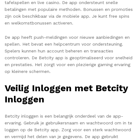
tafelspellen en live casino. De app ondersteunt snelle
betalingen met populaire methoden. Bonussen en promoties
zijn ook beschikbaar via de mobiele app. Je kunt free spins
en welkomstbonussen activeren.
De app heeft push-meldingen voor nieuwe aanbiedingen en
spellen. Het bevat een helpcentrum voor ondersteuning.
Spelers kunnen hun account beheren en transacties
controleren. De Betcity app is geoptimaliseerd voor snelheid
en prestaties. Het zorgt voor een plezierige gaming ervaring
op kleinere schermen.
Veilig Inloggen met Betcity
Inloggen
Betcity inloggen is een belangrijk onderdeel van de app-
ervaring. Gebruik je gebruikersnaam en wachtwoord om in te
loggen op de Betcity app. Zorg voor een sterk wachtwoord
en vermijd het delen van je gegevens. De app gebruikt