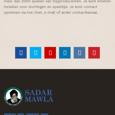
meer dan 2000 spellen van topproducenten. Je kunt limieten
instellen voor stortingen en speeltijd. Je kunt contact
opnemen via live chat, e-mail of ander contactkanaal.
আমাদের সাথে যোগাযোগ করুন