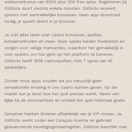
welkomstbonus van €500 plus 200 free spins. Registreren bij
i24Slots duurt slechts enkele minuten. I24Slots verwent
spelers met aantrekkelijke bonussen. Geen app-download
nodig; je speelt direct in je browser.
Je zult alles leren over casino bonussen, spellen,
betaalmethoden en meer. Deze opties bieden flexibiliteit en
zorgen voor veilige transacties, waardoor het gemakkelijk is
voor spelers om hun geld op het platform te beheren.
I⁦⁦⁦⁦⁦⁦24S⁩⁩⁩⁩⁩⁩lots heeft ⁦⁦⁦⁦⁦1856⁩⁩⁩⁩⁩ casinospellen, met ⁦⁦⁦⁦7⁩⁩⁩⁩ types van ⁦⁦⁦45⁩⁩⁩
aanbieders.
Zonder onze apps zouden we jou natuurlijk geen
sensationele ervaring in ons casino kunnen geven. Op die
manier kun je leren hoe het spel precies werkt. Neem een
kijkje bij de slotmachines en ontdek het spel helemaal gratis.
Opnames hebben limieten afhankelijk van je VIP-niveau. Ja,
i24Slots werkt onder een Curaçao-licentie en gebruikt
geavanceerde beveiligingsmaatregelen. I24Slots beschikt over