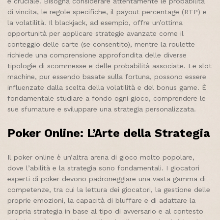
è cruciale. Bisogna considerare attentamente le probabilità
di vincita, le regole specifiche, il payout percentage (RTP) e
la volatilità. Il blackjack, ad esempio, offre un’ottima
opportunità per applicare strategie avanzate come il
conteggio delle carte (se consentito), mentre la roulette
richiede una comprensione approfondita delle diverse
tipologie di scommesse e delle probabilità associate. Le slot
machine, pur essendo basate sulla fortuna, possono essere
influenzate dalla scelta della volatilità e del bonus game. È
fondamentale studiare a fondo ogni gioco, comprendere le
sue sfumature e sviluppare una strategia personalizzata.
Poker Online: L’Arte della Strategia
Il poker online è un’altra arena di gioco molto popolare,
dove l’abilità e la strategia sono fondamentali. I giocatori
esperti di poker devono padroneggiare una vasta gamma di
competenze, tra cui la lettura dei giocatori, la gestione delle
proprie emozioni, la capacità di bluffare e di adattare la
propria strategia in base al tipo di avversario e al contesto