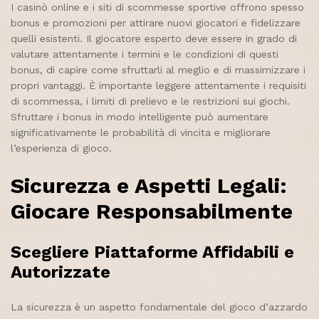
I casinò online e i siti di scommesse sportive offrono spesso
bonus e promozioni per attirare nuovi giocatori e fidelizzare
quelli esistenti. Il giocatore esperto deve essere in grado di
valutare attentamente i termini e le condizioni di questi
bonus, di capire come sfruttarli al meglio e di massimizzare i
propri vantaggi. È importante leggere attentamente i requisiti
di scommessa, i limiti di prelievo e le restrizioni sui giochi.
Sfruttare i bonus in modo intelligente può aumentare
significativamente le probabilità di vincita e migliorare
l’esperienza di gioco.
Sicurezza e Aspetti Legali:
Giocare Responsabilmente
Scegliere Piattaforme Affidabili e
Autorizzate
La sicurezza è un aspetto fondamentale del gioco d’azzardo