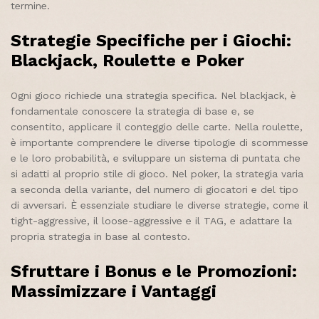
termine.
Strategie Specifiche per i Giochi:
Blackjack, Roulette e Poker
Ogni gioco richiede una strategia specifica. Nel blackjack, è
fondamentale conoscere la strategia di base e, se
consentito, applicare il conteggio delle carte. Nella roulette,
è importante comprendere le diverse tipologie di scommesse
e le loro probabilità, e sviluppare un sistema di puntata che
si adatti al proprio stile di gioco. Nel poker, la strategia varia
a seconda della variante, del numero di giocatori e del tipo
di avversari. È essenziale studiare le diverse strategie, come il
tight-aggressive, il loose-aggressive e il TAG, e adattare la
propria strategia in base al contesto.
Sfruttare i Bonus e le Promozioni:
Massimizzare i Vantaggi