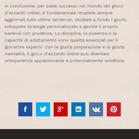
In conclusione, per avere successo nel mondo del gioco
d’azzardo online, è fondamentale rimanere sempre
aggiornati sulle ultime tendenze, studiare a fondo i giochi,
sviluppare strategie personalizzate e gestire il proprio
bankroll con prudenza. La disciplina, la pazienza e la
capacità di adattamento sono qualità essenziali per il
giocatore esperto. Con la giusta preparazione e la giusta
mentalità, il gioco d’azzardo online può diventare
un’esperienza appassionante e potenzialmente redditizia.