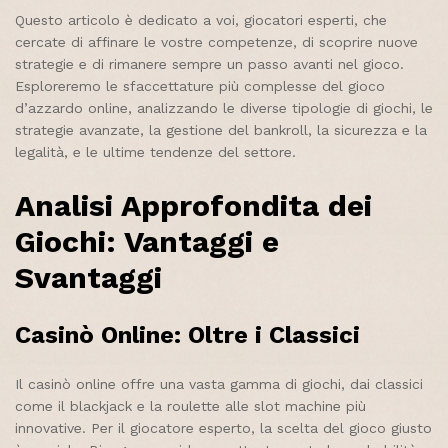
Questo articolo è dedicato a voi, giocatori esperti, che
cercate di affinare le vostre competenze, di scoprire nuove
strategie e di rimanere sempre un passo avanti nel gioco.
Esploreremo le sfaccettature più complesse del gioco
d’azzardo online, analizzando le diverse tipologie di giochi, le
strategie avanzate, la gestione del bankroll, la sicurezza e la
legalità, e le ultime tendenze del settore.
Analisi Approfondita dei
Giochi: Vantaggi e
Svantaggi
Casinò Online: Oltre i Classici
Il casinò online offre una vasta gamma di giochi, dai classici
come il blackjack e la roulette alle slot machine più
innovative. Per il giocatore esperto, la scelta del gioco giusto