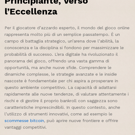
Principiante, Verso
l’Eccellenza
Per il giocatore d’azzardo esperto, il mondo del gioco online
rappresenta molto più di un semplice passatempo. È un
campo di battaglia strategico, un’arena dove l’abilità, la
conoscenza e la disciplina si fondono per massimizzare le
probabilità di successo. L’era digitale ha rivoluzionato il
panorama del gioco, offrendo una vasta gamma di
opportunità, ma anche nuove sfide. Comprendere le
dinamiche complesse, le strategie avanzate e le insidie
nascoste è fondamentale per chi aspira a prosperare in
questo ambiente competitivo. La capacità di adattarsi
rapidamente alle nuove tendenze, di valutare attentamente i
rischi e di gestire il proprio bankroll con saggezza sono
caratteristiche imprescindibili. In questo contesto, anche
l’utilizzo di strumenti innovativi, come ad esempio le
scommesse bitcoin
, può aprire nuove frontiere e offrire
vantaggi competitivi.