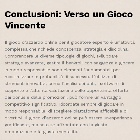
Conclusioni: Verso un Gioco
Vincente
Il gioco d’azzardo online per il giocatore esperto è un’attività
complessa che richiede conoscenza, strategia e disciplina.
Comprendere le diverse tipologie di giochi, sviluppare
strategie avanzate, gestire il bankroll con saggezza e giocare
in modo responsabile sono elementi fondamentali per
massimizzare le probabilità di successo. L’utilizzo di
strumenti innovativi, come l’analisi dei dati, i software di
supporto e l’attenta valutazione delle opportunità offerte
dai bonus e dalle promozioni, può fornire un vantaggio
competitivo significativo. Ricordate sempre di giocare in
modo responsabile, di scegliere piattaforme affidabili e di
divertirvi. Il gioco d’azzardo online può essere un’esperienza
gratificante, ma solo se affrontata con la giusta
preparazione e la giusta mentalità.