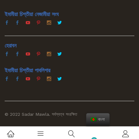
ইমামীয়া চিশ্‌তীয়া নেজামীয়া সংঘ
হেরাবন
ইমামীয়া চিশ্‌তীয়া পাবলিশার
© 2022 Sadar Mawla. সর্বস্বত্ব সংরক্ষিত
বাংলা