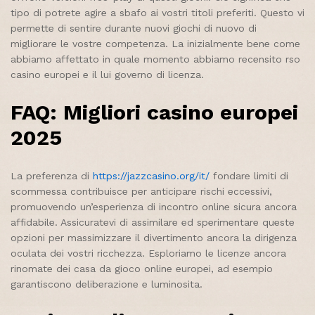
tipo di potrete agire a sbafo ai vostri titoli preferiti. Questo vi
permette di sentire durante nuovi giochi di nuovo di
migliorare le vostre competenza. La inizialmente bene come
abbiamo affettato in quale momento abbiamo recensito rso
casino europei e il lui governo di licenza.
FAQ: Migliori casino europei
2025
La preferenza di
https://jazzcasino.org/it/
fondare limiti di
scommessa contribuisce per anticipare rischi eccessivi,
promuovendo un’esperienza di incontro online sicura ancora
affidabile. Assicuratevi di assimilare ed sperimentare queste
opzioni per massimizzare il divertimento ancora la dirigenza
oculata dei vostri ricchezza. Esploriamo le licenze ancora
rinomate dei casa da gioco online europei, ad esempio
garantiscono deliberazione e luminosita.