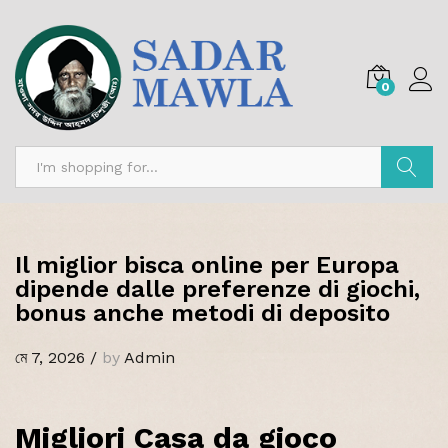
0
অনুসন্ধান
Il miglior bisca online per Europa
dipende dalle preferenze di giochi,
bonus anche metodi di deposito
মে 7, 2026
/
by
Admin
Migliori Casa da gioco