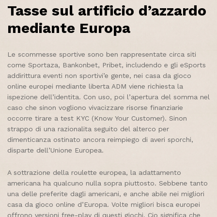
Tasse sul artificio d’azzardo
mediante Europa
Le scommesse sportive sono ben rappresentate circa siti
come Sportaza, Bankonbet, Pribet, includendo e gli eSports
addirittura eventi non sportivi’e gente, nei casa da gioco
online europei mediante liberta ADM viene richiesta la
ispezione dell’identita. Con uso, poi l’apertura del somma nel
caso che sinon vogliono vivacizzare risorse finanziarie
occorre tirare a test KYC (Know Your Customer). Sinon
strappo di una razionalita seguito del alterco per
dimenticanza ostinato ancora reimpiego di averi sporchi,
disparte dell’Unione Europea.
A sottrazione della roulette europea, la adattamento
americana ha qualcuno nulla sopra piuttosto. Sebbene tanto
una delle preferite dagli americani, e anche abile nei migliori
casa da gioco online d’Europa. Volte migliori bisca europei
offrono versioni free-play di questi giochi. Cio significa che