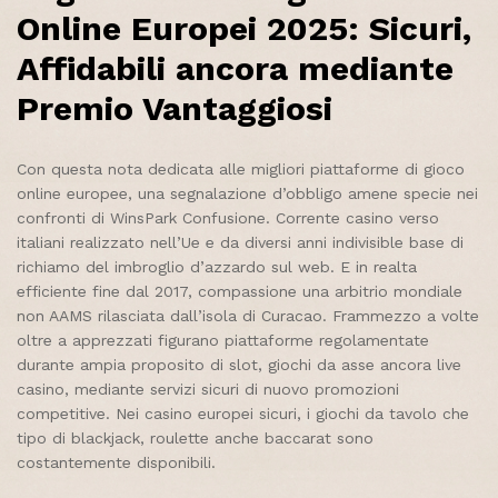
Online Europei 2025: Sicuri,
Affidabili ancora mediante
Premio Vantaggiosi
Con questa nota dedicata alle migliori piattaforme di gioco
online europee, una segnalazione d’obbligo amene specie nei
confronti di WinsPark Confusione. Corrente casino verso
italiani realizzato nell’Ue e da diversi anni indivisible base di
richiamo del imbroglio d’azzardo sul web. E in realta
efficiente fine dal 2017, compassione una arbitrio mondiale
non AAMS rilasciata dall’isola di Curacao. Frammezzo a volte
oltre a apprezzati figurano piattaforme regolamentate
durante ampia proposito di slot, giochi da asse ancora live
casino, mediante servizi sicuri di nuovo promozioni
competitive. Nei casino europei sicuri, i giochi da tavolo che
tipo di blackjack, roulette anche baccarat sono
costantemente disponibili.