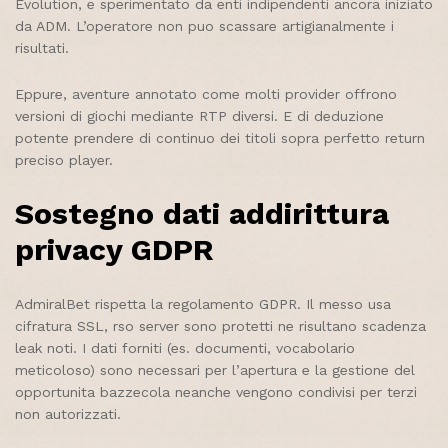
Evolution, e sperimentato da enti indipendenti ancora iniziato
da ADM. L’operatore non puo scassare artigianalmente i
risultati.
Eppure, aventure annotato come molti provider offrono
versioni di giochi mediante RTP diversi. E di deduzione
potente prendere di continuo dei titoli sopra perfetto return
preciso player.
Sostegno dati addirittura
privacy GDPR
AdmiralBet rispetta la regolamento GDPR. Il messo usa
cifratura SSL, rso server sono protetti ne risultano scadenza
leak noti. I dati forniti (es. documenti, vocabolario
meticoloso) sono necessari per l’apertura e la gestione del
opportunita bazzecola neanche vengono condivisi per terzi
non autorizzati.