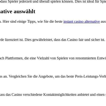
ass Spieler jederzeit und überall spielen können. Dies ist ideal für Spie
native auswählt
h. Hier sind einige Tipps, wie Sie die beste
instant casino alternative
aus
 lizenziert ist. Dies gewährleistet, dass das Casino fair und sicher ist.
ach Plattformen, die eine Vielzahl von Spielen von renommierten Entwi
an. Vergleichen Sie die Angebote, um das beste Preis-Leistungs-Verhä
dass das Casino verschiedene Kontaktmöglichkeiten anbietet und einen s