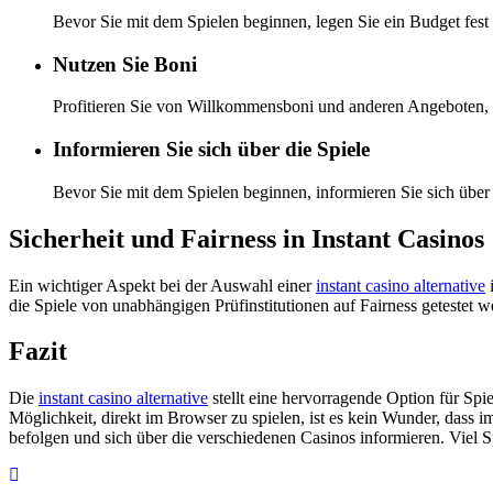
Bevor Sie mit dem Spielen beginnen, legen Sie ein Budget fest 
Nutzen Sie Boni
Profitieren Sie von Willkommensboni und anderen Angeboten, u
Informieren Sie sich über die Spiele
Bevor Sie mit dem Spielen beginnen, informieren Sie sich über
Sicherheit und Fairness in Instant Casinos
Ein wichtiger Aspekt bei der Auswahl einer
instant casino alternative
i
die Spiele von unabhängigen Prüfinstitutionen auf Fairness getestet 
Fazit
Die
instant casino alternative
stellt eine hervorragende Option für Spie
Möglichkeit, direkt im Browser zu spielen, ist es kein Wunder, dass i
befolgen und sich über die verschiedenen Casinos informieren. Viel 