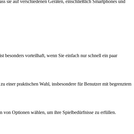
dass sie auf verschiedenen Geräten, einschließlich Smartphones und
t besonders vorteilhaft, wenn Sie einfach nur schnell ein paar
 zu einer praktischen Wahl, insbesondere für Benutzer mit begrenztem
ten von Optionen wählen, um ihre Spielbedürfnisse zu erfüllen.