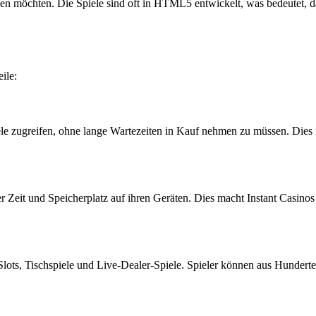
ielen möchten. Die Spiele sind oft in HTML5 entwickelt, was bedeutet, 
ile:
ele zugreifen, ohne lange Wartezeiten in Kauf nehmen zu müssen. Dies is
 Zeit und Speicherplatz auf ihren Geräten. Dies macht Instant Casinos
r Slots, Tischspiele und Live-Dealer-Spiele. Spieler können aus Hunder