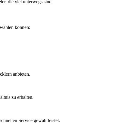
ler, die viel unterwegs sind.
wählen können:
cklern anbieten.
ltnis zu erhalten.
chnellen Service gewährleistet.