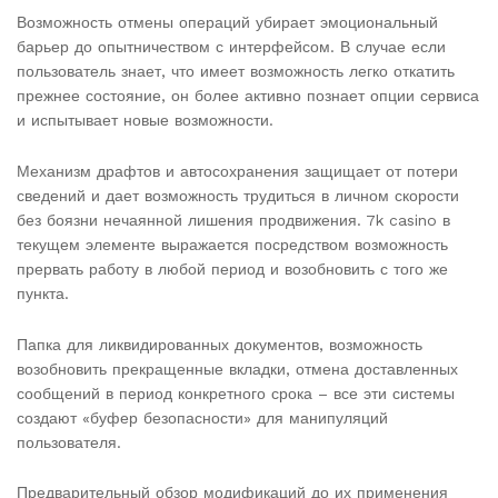
Возможность отмены операций убирает эмоциональный
барьер до опытничеством с интерфейсом. В случае если
пользователь знает, что имеет возможность легко откатить
прежнее состояние, он более активно познает опции сервиса
и испытывает новые возможности.
Механизм драфтов и автосохранения защищает от потери
сведений и дает возможность трудиться в личном скорости
без боязни нечаянной лишения продвижения. 7k casino в
текущем элементе выражается посредством возможность
прервать работу в любой период и возобновить с того же
пункта.
Папка для ликвидированных документов, возможность
возобновить прекращенные вкладки, отмена доставленных
сообщений в период конкретного срока – все эти системы
создают «буфер безопасности» для манипуляций
пользователя.
Предварительный обзор модификаций до их применения