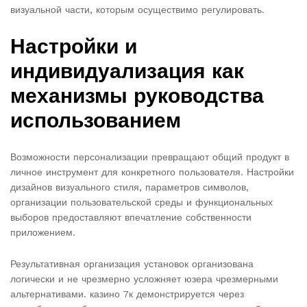
визуальной части, которым осуществимо регулировать.
Настройки и
индивидуализация как
механизмы руководства
использованием
Возможности персонализации превращают общий продукт в
личное инструмент для конкретного пользователя. Настройки
дизайнов визуального стиля, параметров символов,
организации пользовательской среды и функциональных
выборов предоставляют впечатление собственности
приложением.
Результативная организация установок организована
логически и не чрезмерно усложняет юзера чрезмерными
альтернативами. казино 7к демонстрируется через