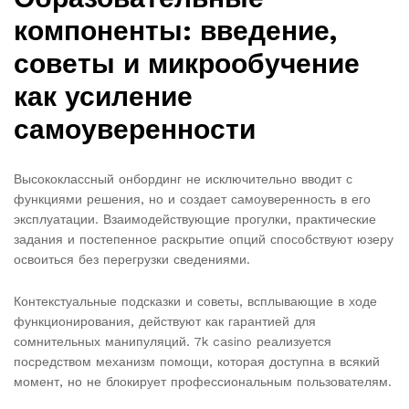
компоненты: введение,
советы и микрообучение
как усиление
самоуверенности
Высококлассный онбординг не исключительно вводит с
функциями решения, но и создает самоуверенность в его
эксплуатации. Взаимодействующие прогулки, практические
задания и постепенное раскрытие опций способствуют юзеру
освоиться без перегрузки сведениями.
Контекстуальные подсказки и советы, всплывающие в ходе
функционирования, действуют как гарантией для
сомнительных манипуляций. 7k casino реализуется
посредством механизм помощи, которая доступна в всякий
момент, но не блокирует профессиональным пользователям.