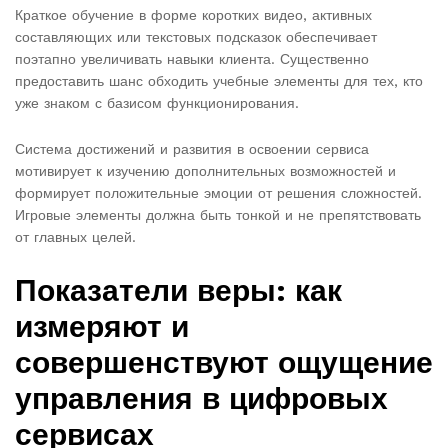
Краткое обучение в форме коротких видео, активных
составляющих или текстовых подсказок обеспечивает
поэтапно увеличивать навыки клиента. Существенно
предоставить шанс обходить учебные элементы для тех, кто
уже знаком с базисом функционирования.
Система достижений и развития в освоении сервиса
мотивирует к изучению дополнительных возможностей и
формирует положительные эмоции от решения сложностей.
Игровые элементы должна быть тонкой и не препятствовать
от главных целей.
Показатели веры: как
измеряют и
совершенствуют ощущение
управления в цифровых
сервисах