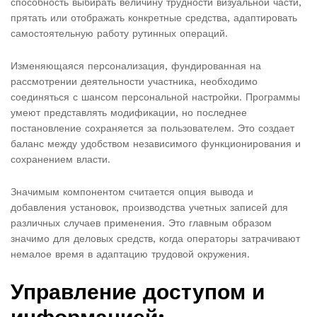
способность выбирать величину трудности визуальной части,
прятать или отображать конкретные средства, адаптировать
самостоятельную работу рутинных операций.
Изменяющаяся персонализация, фундированная на
рассмотрении деятельности участника, необходимо
соединяться с шансом персональной настройки. Программы
умеют представлять модификации, но последнее
постановление сохраняется за пользователем. Это создает
баланс между удобством независимого функционирования и
сохранением власти.
Значимым компонентом считается опция вывода и
добавления установок, производства учетных записей для
различных случаев применения. Это главным образом
значимо для деловых средств, когда операторы затрачивают
немалое время в адаптацию трудовой окружения.
Управление доступом и