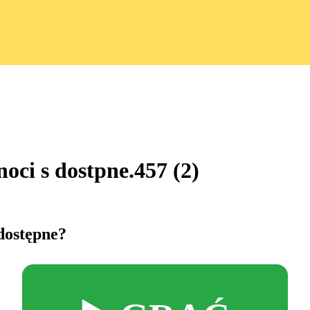
oci s dostpne.457 (2)
 dostępne?