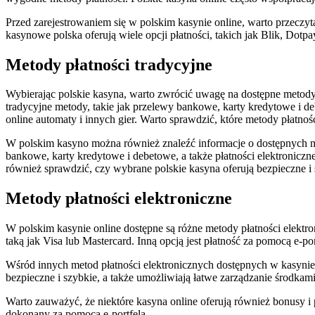
Przed zarejestrowaniem się w polskim kasynie online, warto przeczy
kasynowe polska oferują wiele opcji płatności, takich jak Blik, Dotpay,
Metody płatności tradycyjne
Wybierając polskie kasyna, warto zwrócić uwagę na dostępne metody p
tradycyjne metody, takie jak przelewy bankowe, karty kredytowe i de
online automaty i innych gier. Warto sprawdzić, które metody płatn
W polskim kasyno można również znaleźć informacje o dostępnych me
bankowe, karty kredytowe i debetowe, a także płatności elektronicz
również sprawdzić, czy wybrane polskie kasyna oferują bezpieczne i
Metody płatności elektroniczne
W polskim kasynie online dostępne są różne metody płatności elektron
taką jak Visa lub Mastercard. Inną opcją jest płatność za pomocą e-portf
Wśród innych metod płatności elektronicznych dostępnych w kasynie 
bezpieczne i szybkie, a także umożliwiają łatwe zarządzanie środkam
Warto zauważyć, że niektóre kasyna online oferują również bonusy i
dokonany za pomocą e-portfela.