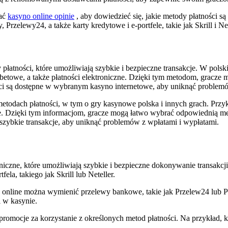
tać
kasyno online opinie
, aby dowiedzieć się, jakie metody płatności są
 Przelewy24, a także karty kredytowe i e-portfele, takie jak Skrill i Net
łatności, które umożliwiają szybkie i bezpieczne transakcje. W polsk
betowe, a także płatności elektroniczne. Dzięki tym metodom, gracze 
ości są dostępne w wybranym kasyno internetowe, aby uniknąć problemó
todach płatności, w tym o gry kasynowe polska i innych grach. Przyk
ne. Dzięki tym informacjom, gracze mogą łatwo wybrać odpowiednią me
 szybkie transakcje, aby uniknąć problemów z wpłatami i wypłatami.
iczne, które umożliwiają szybkie i bezpieczne dokonywanie transakcji.
ela, takiego jak Skrill lub Neteller.
online można wymienić przelewy bankowe, takie jak Przelew24 lub Pay
i w kasynie.
 promocje za korzystanie z określonych metod płatności. Na przykład