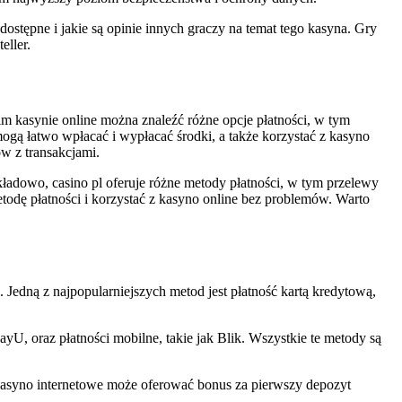
 dostępne i jakie są opinie innych graczy na temat tego kasyna. Gry
eller.
im kasynie online można znaleźć różne opcje płatności, w tym
mogą łatwo wpłacać i wypłacać środki, a także korzystać z kasyno
w z transakcjami.
ładowo, casino pl oferuje różne metody płatności, w tym przelewy
todę płatności i korzystać z kasyno online bez problemów. Warto
 Jedną z najpopularniejszych metod jest płatność kartą kredytową,
U, oraz płatności mobilne, takie jak Blik. Wszystkie te metody są
, kasyno internetowe może oferować bonus za pierwszy depozyt