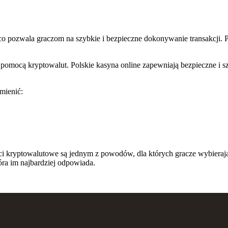
o pozwala graczom na szybkie i bezpieczne dokonywanie transakcji. Po
pomocą kryptowalut. Polskie kasyna online zapewniają bezpieczne i szy
mienić:
ści kryptowalutowe są jednym z powodów, dla których gracze wybierają 
ra im najbardziej odpowiada.