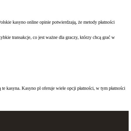
lskie kasyno online opinie potwierdzają, że metody płatności
bkie transakcje, co jest ważne dla graczy, którzy chcą grać w
te kasyna. Kasyno pl oferuje wiele opcji płatności, w tym płatności