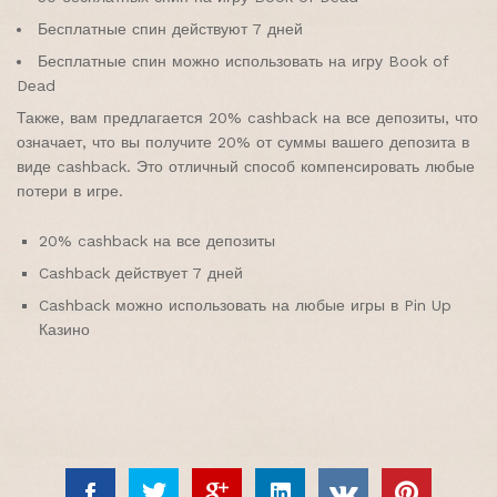
Бесплатные спин действуют 7 дней
Бесплатные спин можно использовать на игру Book of
Dead
Также, вам предлагается 20% cashback на все депозиты, что
означает, что вы получите 20% от суммы вашего депозита в
виде cashback. Это отличный способ компенсировать любые
потери в игре.
20% cashback на все депозиты
Cashback действует 7 дней
Cashback можно использовать на любые игры в Pin Up
Казино