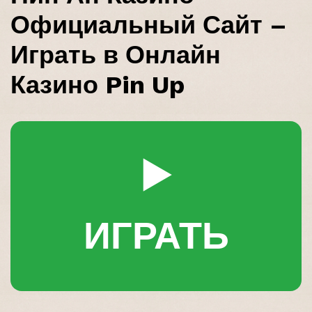
Официальный Сайт –
Играть в Онлайн
Казино Pin Up
▶️
ИГРАТЬ