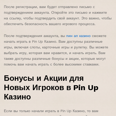
После регистрации, вам будет отправлено письмо с
подтверждением аккаунта. Откройте это письмо и нажмите
на ссылку, чтобы подтвердить свой аккаунт. Это важно, чтобы
обеспечить безопасность вашего игрового процесса.
После подтверждения аккаунта, вы
пин ап казино
сможете
начать играть в Pin Up Казино. Вам доступны различные
игры, включая слоты, карточные игры и рулетку. Вы можете
выбрать игру, которая вам нравится, и начать играть. Вам
также доступны различные бонусы и акции, которые могут
помочь вам начать играть с более высокими ставками.
Бонусы и Акции для
Новых Игроков в Pin Up
Казино
Если вы только начали играть в Pin Up Казино, то вам