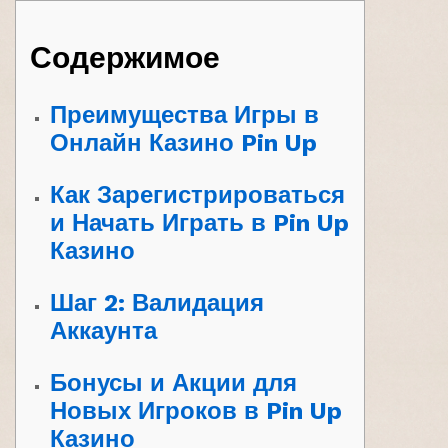
Содержимое
Преимущества Игры в
Онлайн Казино Pin Up
Как Зарегистрироваться
и Начать Играть в Pin Up
Казино
Шаг 2: Валидация
Аккаунта
Бонусы и Акции для
Новых Игроков в Pin Up
Казино