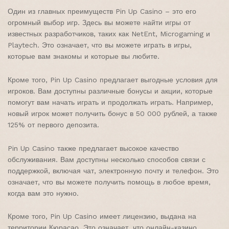
Один из главных преимуществ Pin Up Casino – это его
огромный выбор игр. Здесь вы можете найти игры от
известных разработчиков, таких как NetEnt, Microgaming и
Playtech. Это означает, что вы можете играть в игры,
которые вам знакомы и которые вы любите.
Кроме того, Pin Up Casino предлагает выгодные условия для
игроков. Вам доступны различные бонусы и акции, которые
помогут вам начать играть и продолжать играть. Например,
новый игрок может получить бонус в 50 000 рублей, а также
125% от первого депозита.
Pin Up Casino также предлагает высокое качество
обслуживания. Вам доступны несколько способов связи с
поддержкой, включая чат, электронную почту и телефон. Это
означает, что вы можете получить помощь в любое время,
когда вам это нужно.
Кроме того, Pin Up Casino имеет лицензию, выдана на
территории Кюрасао. Это означает, что онлайн-казино