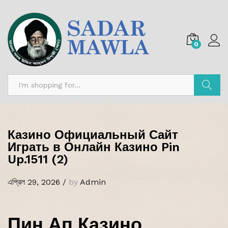
0
অনুসন্ধান
Казино Официальный Сайт
Играть в Онлайн Казино Pin
Up.1511 (2)
এপ্রিল 29, 2026
/
by
Admin
Пин Ап Казино