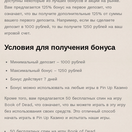
доступны некоторые из лучших бонусов и акций на рынке.
Вам предлагается 125% бонус на первое депозит, что
означает, что вы получите дополнительные 125% от суммы
вашего первого депозита. Например, если вы сделаете
депозит в 1000 рублей, то вы получите 1250 рублей на ваш
игровой счет.
Условия для получения бонуса
Минимальный депозит – 1000 рублей
Максимальный бонус – 1250 рублей
Бонус действует 7 дней
Бонус можно использовать на любые игры в Pin Up Казино
Кроме того, вам предлагается 50 бесплатных спин на игру
Book of Dead, что означает, что вы можете играть в эту игру
без использования своих средств. Это отличный способ
начать играть в Pin Up Казино и испытать наши игры.
50 бесплатных спин на игру Book of Dead