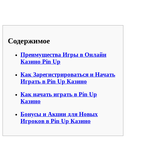
Содержимое
Преимущества Игры в Онлайн
Казино Pin Up
Как Зарегистрироваться и Начать
Играть в Pin Up Казино
Как начать играть в Pin Up
Казино
Бонусы и Акции для Новых
Игроков в Pin Up Казино