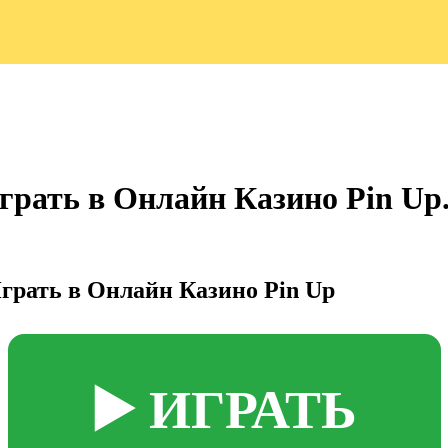
ать в Онлайн Казино Pin Up.8
рать в Онлайн Казино Pin Up
▶️ ИГРАТЬ