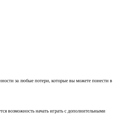
енности за любые потери, которые вы можете понести в
ется возможность начать играть с дополнительными