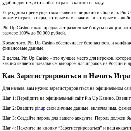
удобно для тех, кто любит играть в казино на ходу.
Еще одним преимуществом является широкий выбор игр. Pin Up C
можете играть в игры, которые вам знакомы и которые вы люби
Pin Up Casino также предлагает различные бонусы и акции, ко
размере 100% до 50 000 рублей.
Кроме того, Pin Up Casino обеспечивает безопасность и конф
финансовые данные.
В целом, Pin Up Casino – это лучшее место для игроков, кото
казино является идеальным выбором для игроков из России и д
Как Зарегистрироваться и Начать Играт
Для начала, вам нужно зарегистрироваться на официальном сай
Шаг 1: Перейдите на официальный сайт Pin Up Казино. Введите
Шаг 2: Введите
pinup
свои личные данные, включая имя, фамили
Шаг 3: Создайте пароль для вашего аккаунта. Пароль должен 
Шаг 4: Нажмите на кнопку “Зарегистрироваться” и ваш аккаунт 