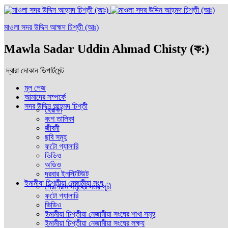
মাওলা সদর উদ্দিন আহ্মদ চিশ্তী (আঃ)
Mawla Sadar Uddin Ahmad Chisty (ক:)
দ্বারা দোকান ডিপার্টমেন্ট
মূল পেজ
আমাদের সম্পর্কে
সদর উদ্দিন আহ্‌মদ চিশ্‌তী
হেরাবন
বংশ তালিকা
জীবনী
ছবি সমূহ
ফটো গ্যালারি
ভিডিও
অডিও
দরবার ইনস্টিটিউট
ইমামীয়া চিশ্‌তীয়া নেজামীয়া সংঘ
প্রোগ্রাম সমূহের সময় সূচী
ফটো গ্যালারি
ভিডিও
ইমামীয়া চিশ্‌তীয়া নেজামীয়া সংঘের শাখা সমূহ
ইমামীয়া চিশ্‌তীয়া নেজামীয়া সংঘের লক্ষ্য