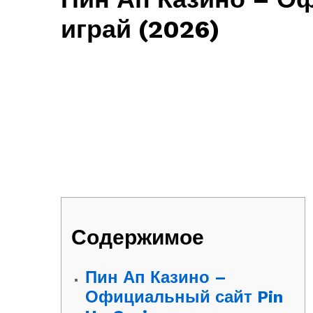
играй (2026)
Содержимое
Пин Ап Казино –
Официальный сайт Pin