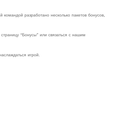
й командой разработано несколько пакетов бонусов,
 страницу “Бонусы” или связаться с нашим
наслаждаться игрой.