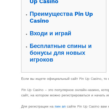
Up Casino
Преимущества Pin Up
Casino
Входи и играй
Бесплатные спины и
бонусы для новых
игроков
Если вы ищете официальный сайт Pin Up Casino, то 
Pin Up Casino – это популярное онлайн-казино, кот
сайт, на котором можно регистрироваться и начать иг
Для регистрации на
пин ап
сайте Pin Up Casino вам 