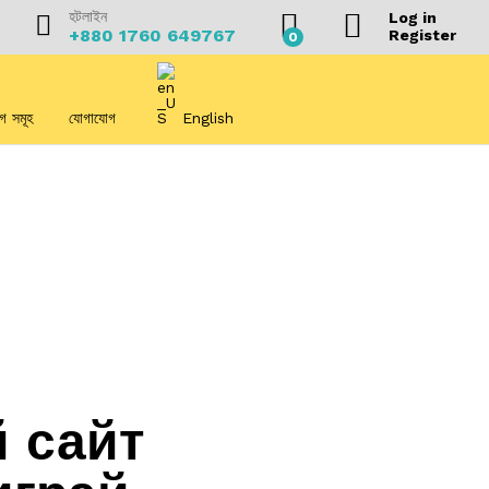
হটলাইন
Log in
+880 1760 649767
Register
0
লগ সমূহ
যোগাযোগ
English
 сайт