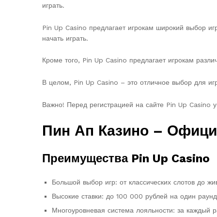
играть.
Pin Up Casino предлагает игрокам широкий выбор иг
начать играть.
Кроме того, Pin Up Casino предлагает игрокам разли
В целом, Pin Up Casino – это отличное выбор для иг
Важно! Перед регистрацией на сайте Pin Up Casino 
Пин Ап Казино – Офици
Преимущества Pin Up Casino
Большой выбор игр: от классических слотов до жи
Высокие ставки: до 100 000 рублей на один раунд
Многоуровневая система лояльности: за каждый 