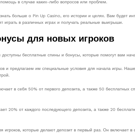
ь помощь в случае каких-либо вопросов или проблем.
узнать больше о Pin Up Casino, его истории и целях. Вам будет инт
ят играть в различных играх и получать реальные выигрыши.
онусы для новых игроков
ам доступны бесплатные спины и бонусы, которые помогут вам нача
ков и предлагаем им специальные условия для начала игры. Наше
грой.
ючает в себя 50% от первого депозита, а также 50 бесплатных с
ает 20% от каждого последующего депозита, а также 20 бесплатны
ля игроков, которые делают депозит в первый раз. Он включает в 