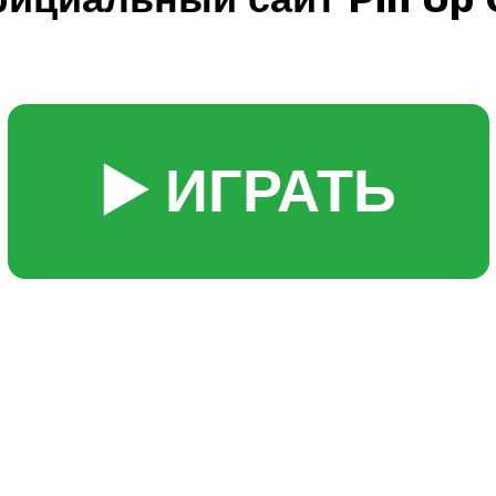
▶️ ИГРАТЬ