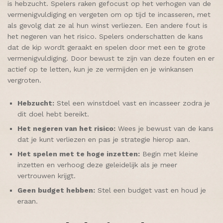
is hebzucht. Spelers raken gefocust op het verhogen van de
vermenigvuldiging en vergeten om op tijd te incasseren, met
als gevolg dat ze al hun winst verliezen. Een andere fout is
het negeren van het risico. Spelers onderschatten de kans
dat de kip wordt geraakt en spelen door met een te grote
vermenigvuldiging. Door bewust te zijn van deze fouten en er
actief op te letten, kun je ze vermijden en je winkansen
vergroten.
Hebzucht:
Stel een winstdoel vast en incasseer zodra je
dit doel hebt bereikt.
Het negeren van het risico:
Wees je bewust van de kans
dat je kunt verliezen en pas je strategie hierop aan.
Het spelen met te hoge inzetten:
Begin met kleine
inzetten en verhoog deze geleidelijk als je meer
vertrouwen krijgt.
Geen budget hebben:
Stel een budget vast en houd je
eraan.