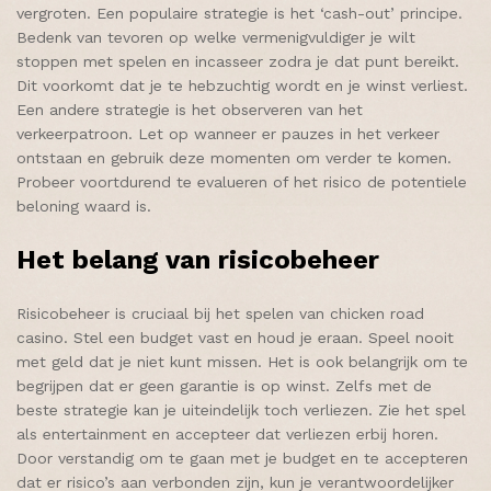
vergroten. Een populaire strategie is het ‘cash-out’ principe.
Bedenk van tevoren op welke vermenigvuldiger je wilt
stoppen met spelen en incasseer zodra je dat punt bereikt.
Dit voorkomt dat je te hebzuchtig wordt en je winst verliest.
Een andere strategie is het observeren van het
verkeerpatroon. Let op wanneer er pauzes in het verkeer
ontstaan en gebruik deze momenten om verder te komen.
Probeer voortdurend te evalueren of het risico de potentiele
beloning waard is.
Het belang van risicobeheer
Risicobeheer is cruciaal bij het spelen van chicken road
casino. Stel een budget vast en houd je eraan. Speel nooit
met geld dat je niet kunt missen. Het is ook belangrijk om te
begrijpen dat er geen garantie is op winst. Zelfs met de
beste strategie kan je uiteindelijk toch verliezen. Zie het spel
als entertainment en accepteer dat verliezen erbij horen.
Door verstandig om te gaan met je budget en te accepteren
dat er risico’s aan verbonden zijn, kun je verantwoordelijker