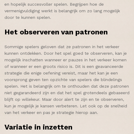
en hopelijk succesvoller spelen. Begrijpen hoe de
vermenigvuldiging werkt is belangrijk om zo lang mogelijk
door te kunnen spelen.
Het observeren van patronen
Sommige spelers geloven dat ze patronen in het verkeer
kunnen ontdekken. Door het spel goed te observeren, kan je
mogelijk inschatten wanneer er pauzes in het verkeer komen
of wanneer er een groots risico is. Dit is een geavanceerde
strategie die enige oefening vereist, maar het kan je een
voorsprong geven ten opzichte van spelers die blindelings
spelen. Het is belangrijk om te onthouden dat deze patronen
niet gegarandeerd zijn en dat het spel grotendeels gebaseerd
blijft op willekeur. Maar door alert te zijn en te observeren,
kun je mogelijk je kansen verbeteren. Let ook op de snelheid
van het verkeer en pas je strategie hierop aan.
Variatie in inzetten