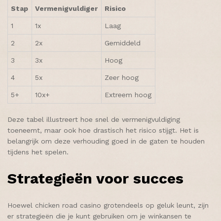
Stap
Vermenigvuldiger
Risico
1
1x
Laag
2
2x
Gemiddeld
3
3x
Hoog
4
5x
Zeer hoog
5+
10x+
Extreem hoog
Deze tabel illustreert hoe snel de vermenigvuldiging
toeneemt, maar ook hoe drastisch het risico stijgt. Het is
belangrijk om deze verhouding goed in de gaten te houden
tijdens het spelen.
Strategieën voor succes
Hoewel chicken road casino grotendeels op geluk leunt, zijn
er strategieën die je kunt gebruiken om je winkansen te