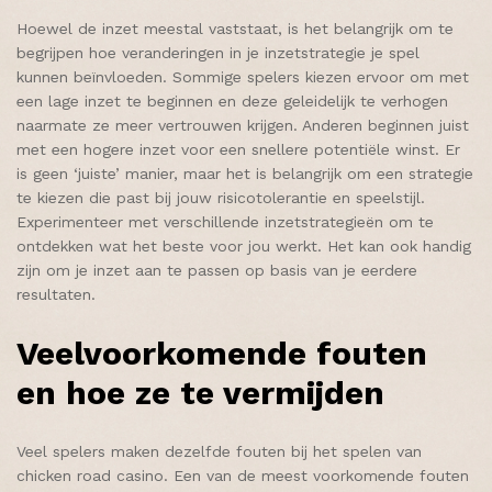
Hoewel de inzet meestal vaststaat, is het belangrijk om te
begrijpen hoe veranderingen in je inzetstrategie je spel
kunnen beïnvloeden. Sommige spelers kiezen ervoor om met
een lage inzet te beginnen en deze geleidelijk te verhogen
naarmate ze meer vertrouwen krijgen. Anderen beginnen juist
met een hogere inzet voor een snellere potentiële winst. Er
is geen ‘juiste’ manier, maar het is belangrijk om een strategie
te kiezen die past bij jouw risicotolerantie en speelstijl.
Experimenteer met verschillende inzetstrategieën om te
ontdekken wat het beste voor jou werkt. Het kan ook handig
zijn om je inzet aan te passen op basis van je eerdere
resultaten.
Veelvoorkomende fouten
en hoe ze te vermijden
Veel spelers maken dezelfde fouten bij het spelen van
chicken road casino. Een van de meest voorkomende fouten