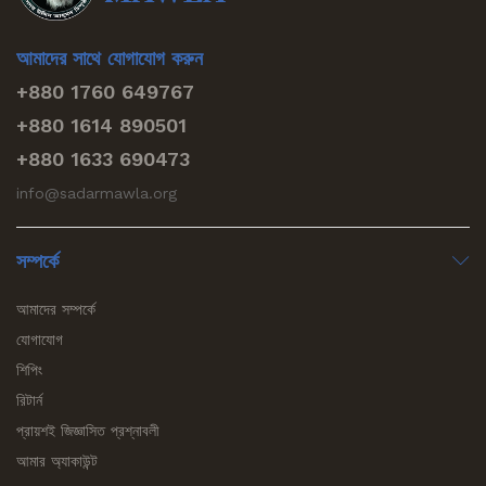
আমাদের সাথে যোগাযোগ করুন
+880 1760 649767
+880 1614 890501
+880 1633 690473
info@sadarmawla.org
সম্পর্কে
আমাদের সম্পর্কে
যোগাযোগ
শিপিং
রিটার্ন
প্রায়শই জিজ্ঞাসিত প্রশ্নাবলী
আমার অ্যাকাউন্ট