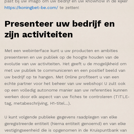
past bij uw imago om uw bedrijf en uw knowhow in de kijker
https://koningbet-be.com/
te zetten!
Presenteer uw bedrijf en
zijn activiteiten
Met een webinterface kunt u uw producten en ambities
presenteren en uw publiek op de hoogte houden van de
evolutie van uw activiteiten. Het geeft u de mogelijkheid om
met uw publiek te communiceren en een positief beeld van
uw bedrijf op te hangen. Met Online profiteert u van een
echte partner voor het beheer van uw webshop! U zult ook
op een volledig autonome manier aan uw referenties kunnen
werken door elk aspect van uw fiches te controleren (TITLE-
tag, metabeschrijving, H1-titel…).
U kunt volgende publieke gegevens raadplegen van elke
geregistreerde entiteit (hierna entiteit genoemd) en van elke
vestigingseenheid die is opgenomen in de Kruispuntbank van