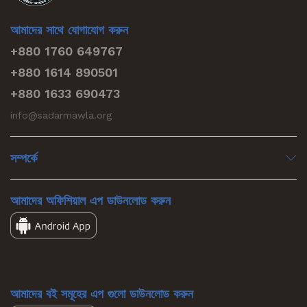
আমাদের সাথে যোগাযোগ করুন
+880 1760 649767
+880 1614 890501
+880 1633 690473
info@sadarmawla.org
সম্পর্কে
আমাদের অফিশিয়াল এপ ডাউনলোড করুন
আমাদের বই সমূহের এপ গুলো ডাউনলোড করুন