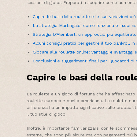
sessioni di gioco. Preparati a scoprire come aumentar
Capire le basi della roulette e le sue variazioni pi
La strategia Martingale: come funziona e i suoi ris
Strategia D’Alembert: un approccio più equilibrato 
Alcuni consigli pratici per gestire il tuo bankroll 
Giocare alle roulette online: vantaggi e svantaggi
Conclusioni e suggerimenti finali per i giocatori di 
Capire le basi della roul
La roulette è un gioco di fortuna che ha affascinato g
roulette europea e quella americana. La roulette eu
differenza ha un impatto significativo sulle probabilit
il tuo stile di gioco.
Inoltre, è importante familiarizzarsi con le scommes
esterne, che sono più sicure ma con pagamenti più ba