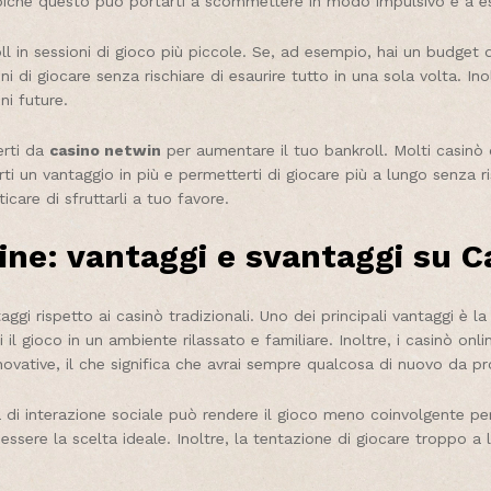
 poiché questo può portarti a scommettere in modo impulsivo e a es
roll in sessioni di gioco più piccole. Se, ad esempio, hai un budget
 di giocare senza rischiare di esaurire tutto in una sola volta. Inol
ni future.
erti da
casino netwin
per aumentare il tuo bankroll. Molti casinò
ti un vantaggio in più e permetterti di giocare più a lungo senza ris
are di sfruttarli a tuo favore.
line: vantaggi e svantaggi su 
aggi rispetto ai casinò tradizionali. Uno dei principali vantaggi è
ti il gioco in un ambiente rilassato e familiare. Inoltre, i casinò on
innovative, il che significa che avrai sempre qualcosa di nuovo da pr
di interazione sociale può rendere il gioco meno coinvolgente per
ssere la scelta ideale. Inoltre, la tentazione di giocare troppo a 