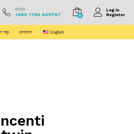
হটলাইন
Log in
+880 1760 649767
Register
0
লগ সমূহ
যোগাযোগ
English
incenti