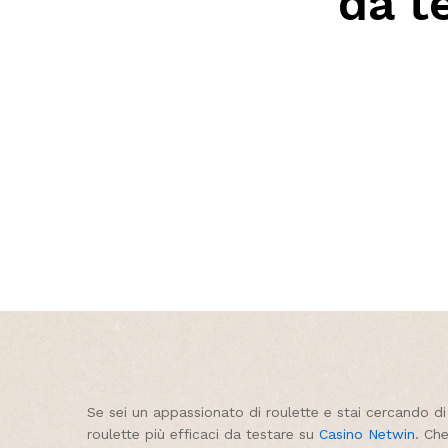
da t
Se sei un appassionato di roulette e stai cercando di m
roulette più efficaci da testare su
Casino Netwin
. Che