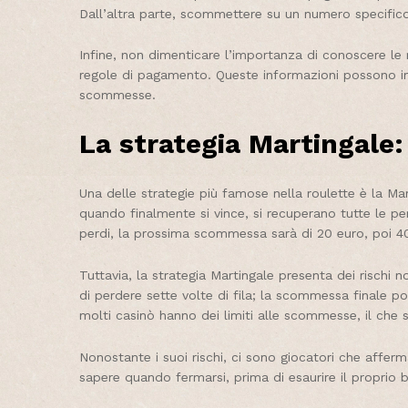
Dall’altra parte, scommettere su un numero specifico
Infine, non dimenticare l’importanza di conoscere le 
regole di pagamento. Queste informazioni possono infl
scommesse.
La strategia Martingale:
Una delle strategie più famose nella roulette è la M
quando finalmente si vince, si recuperano tutte le pe
perdi, la prossima scommessa sarà di 20 euro, poi 40 
Tuttavia, la strategia Martingale presenta dei risch
di perdere sette volte di fila; la scommessa finale po
molti casinò hanno dei limiti alle scommesse, il che si
Nonostante i suoi rischi, ci sono giocatori che afferma
sapere quando fermarsi, prima di esaurire il proprio b