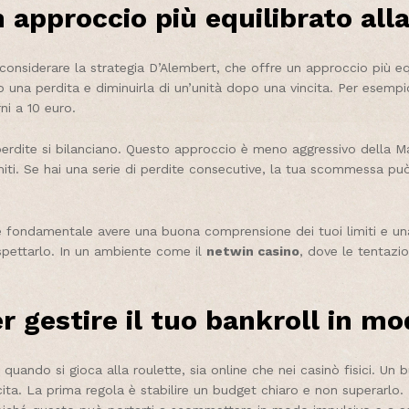
 approccio più equilibrato alla
 considerare la strategia D’Alembert, che offre un approccio più e
una perdita e diminuirla di un’unità dopo una vincita. Per esempi
ni a 10 euro.
e perdite si bilanciano. Questo approccio è meno aggressivo della M
 limiti. Se hai una serie di perdite consecutive, la tua scommess
è fondamentale avere una buona comprensione dei tuoi limiti e una
rispettarlo. In un ambiente come il
netwin casino
, dove le tentazi
er gestire il tuo bankroll in m
i quando si gioca alla roulette, sia online che nei casinò fisici. U
cita. La prima regola è stabilire un budget chiaro e non superarlo.