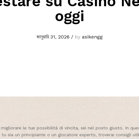
estare su Casino N
oggi
জানুয়ারি 31, 2026
/
by
asikengg
igliorare le tue possibilità di vincita, sei nel posto giusto. In qu
 tu sia un principiante o un giocatore esperto, troverai consigli ut