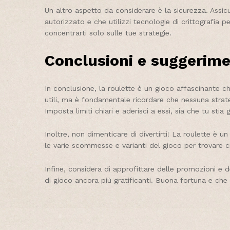
Un altro aspetto da considerare è la sicurezza. Assic
autorizzato e che utilizzi tecnologie di crittografia 
concentrarti solo sulle tue strategie.
Conclusioni e suggeriment
In conclusione, la roulette è un gioco affascinante 
utili, ma è fondamentale ricordare che nessuna strateg
Imposta limiti chiari e aderisci a essi, sia che tu sti
Inoltre, non dimenticare di divertirti! La roulette è 
le varie scommesse e varianti del gioco per trovare c
Infine, considera di approfittare delle promozioni e 
di gioco ancora più gratificanti. Buona fortuna e che