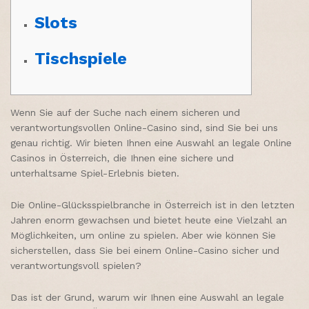
Slots
Tischspiele
Wenn Sie auf der Suche nach einem sicheren und
verantwortungsvollen Online-Casino sind, sind Sie bei uns
genau richtig. Wir bieten Ihnen eine Auswahl an legale Online
Casinos in Österreich, die Ihnen eine sichere und
unterhaltsame Spiel-Erlebnis bieten.
Die Online-Glücksspielbranche in Österreich ist in den letzten
Jahren enorm gewachsen und bietet heute eine Vielzahl an
Möglichkeiten, um online zu spielen. Aber wie können Sie
sicherstellen, dass Sie bei einem Online-Casino sicher und
verantwortungsvoll spielen?
Das ist der Grund, warum wir Ihnen eine Auswahl an legale