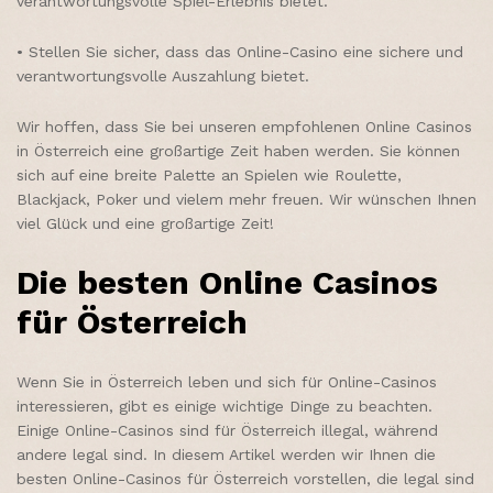
verantwortungsvolle Spiel-Erlebnis bietet.
• Stellen Sie sicher, dass das Online-Casino eine sichere und
verantwortungsvolle Auszahlung bietet.
Wir hoffen, dass Sie bei unseren empfohlenen Online Casinos
in Österreich eine großartige Zeit haben werden. Sie können
sich auf eine breite Palette an Spielen wie Roulette,
Blackjack, Poker und vielem mehr freuen. Wir wünschen Ihnen
viel Glück und eine großartige Zeit!
Die besten Online Casinos
für Österreich
Wenn Sie in Österreich leben und sich für Online-Casinos
interessieren, gibt es einige wichtige Dinge zu beachten.
Einige Online-Casinos sind für Österreich illegal, während
andere legal sind. In diesem Artikel werden wir Ihnen die
besten Online-Casinos für Österreich vorstellen, die legal sind