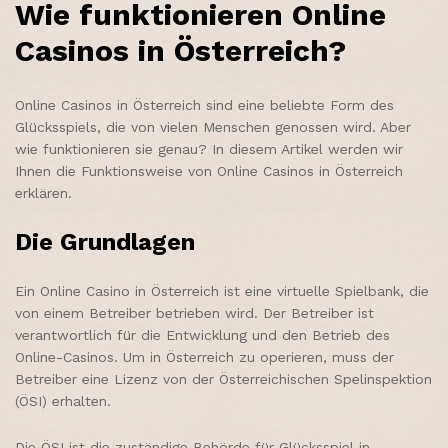
Wie funktionieren Online
Casinos in Österreich?
Online Casinos in Österreich sind eine beliebte Form des
Glücksspiels, die von vielen Menschen genossen wird. Aber
wie funktionieren sie genau? In diesem Artikel werden wir
Ihnen die Funktionsweise von Online Casinos in Österreich
erklären.
Die Grundlagen
Ein Online Casino in Österreich ist eine virtuelle Spielbank, die
von einem Betreiber betrieben wird. Der Betreiber ist
verantwortlich für die Entwicklung und den Betrieb des
Online-Casinos. Um in Österreich zu operieren, muss der
Betreiber eine Lizenz von der Österreichischen Spelinspektion
(ÖSI) erhalten.
Die ÖSI ist die zuständige Behörde für Glücksspiel in