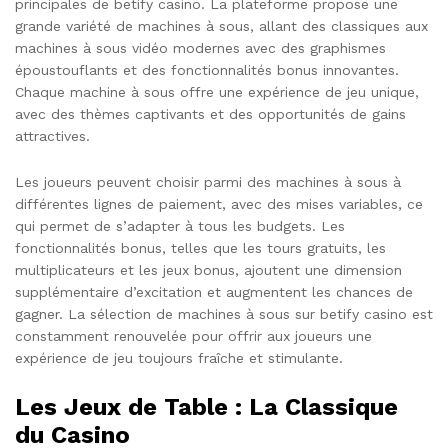
principales de betify casino. La plateforme propose une
grande variété de machines à sous, allant des classiques aux
machines à sous vidéo modernes avec des graphismes
époustouflants et des fonctionnalités bonus innovantes.
Chaque machine à sous offre une expérience de jeu unique,
avec des thèmes captivants et des opportunités de gains
attractives.
Les joueurs peuvent choisir parmi des machines à sous à
différentes lignes de paiement, avec des mises variables, ce
qui permet de s’adapter à tous les budgets. Les
fonctionnalités bonus, telles que les tours gratuits, les
multiplicateurs et les jeux bonus, ajoutent une dimension
supplémentaire d’excitation et augmentent les chances de
gagner. La sélection de machines à sous sur betify casino est
constamment renouvelée pour offrir aux joueurs une
expérience de jeu toujours fraîche et stimulante.
Les Jeux de Table : La Classique
du Casino