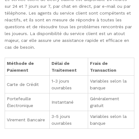
sur 24 et 7 jours sur 7, par chat en direct, par e-mail ou par
téléphone. Les agents du service client sont compétents et
réactifs, et ils sont en mesure de répondre à toutes les
questions et de résoudre tous les problèmes rencontrés par
les joueurs. La disponibilité du service client est un atout
majeur, car elle assure une assistance rapide et efficace en
cas de besoin.
Méthode de
Délai de
Frais de
Paiement
Traitement
Transaction
1-3 jours
Variables selon la
Carte de Crédit
ouvrables
banque
Portefeuille
Généralement
Instantané
Électronique
gratuit
3-5 jours
Variables selon la
Virement Bancaire
ouvrables
banque