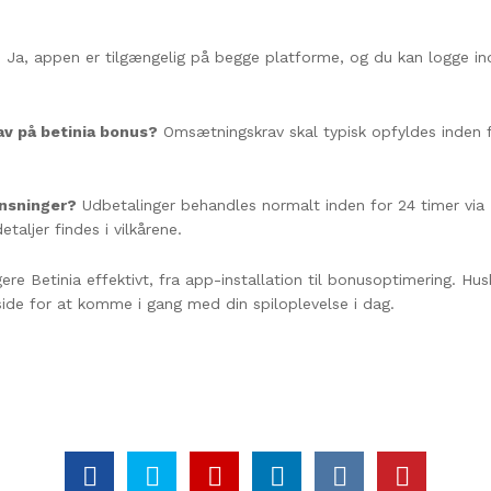
?
Ja, appen er tilgængelig på begge platforme, og du kan logge 
v på betinia bonus?
Omsætningskrav skal typisk opfyldes inden f
ænsninger?
Udbetalinger behandles normalt inden for 24 timer via 
aljer findes i vilkårene.
e Betinia effektivt, fra app-installation til bonusoptimering. Husk a
ide for at komme i gang med din spiloplevelse i dag.