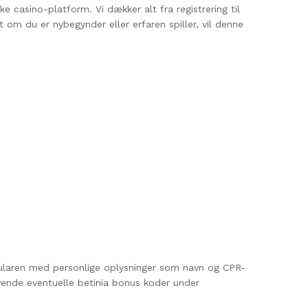
 casino-platform. Vi dækker alt fra registrering til
 om du er nybegynder eller erfaren spiller, vil denne
ormularen med personlige oplysninger som navn og CPR-
vende eventuelle betinia bonus koder under