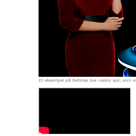
Et eksempel på Betinias live casino spil, som vi