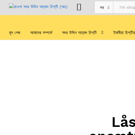
সব
মূল পেজ
আমাদের সম্পর্কে
সদর উদ্দিন আহ্‌মদ চিশ্‌তী
ইমামীয়া চিশ্‌তী
Lås