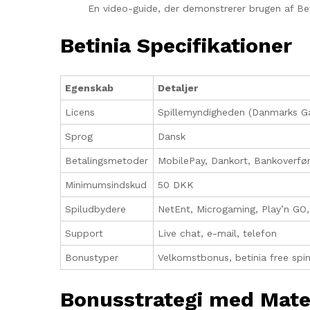
En video-guide, der demonstrerer brugen af Bet
Betinia Specifikationer
Egenskab
Detaljer
Licens
Spillemyndigheden (Danmarks Ga
Sprog
Dansk
Betalingsmetoder
MobilePay, Dankort, Bankoverfør
Minimumsindskud
50 DKK
Spiludbydere
NetEnt, Microgaming, Play’n GO
Support
Live chat, e-mail, telefon
Bonustyper
Velkomstbonus, betinia free spi
Bonusstrategi med Mat