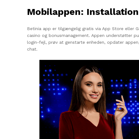
Mobilappen: Installation
Betinia app er tilgængelig gratis via App Store eller G
casino og bonusmanagement. Appen understøtter push-
login-fejl, prøv at genstarte enheden, opdater appen
chat.