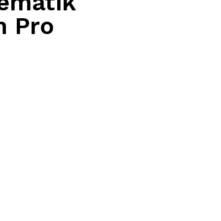
ematik
n Pro