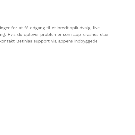
nger for at få adgang til et bredt spiludvalg, live
ing. Hvis du oplever problemer som app-crashes eller
, kontakt Betinias support via appens indbyggede