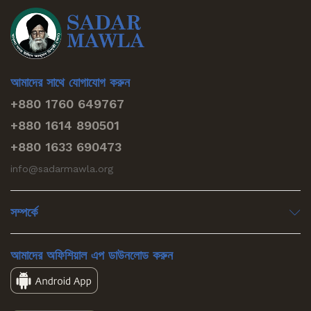
আমাদের সাথে যোগাযোগ করুন
+880 1760 649767
+880 1614 890501
+880 1633 690473
info@sadarmawla.org
সম্পর্কে
আমাদের অফিশিয়াল এপ ডাউনলোড করুন