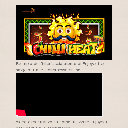
Esempio dell’interfaccia utente di Enjoybet per
navigare tra le scommesse online.
Video dimostrativo su come utilizzare Enjoybet
per i bonus e le scommesse.