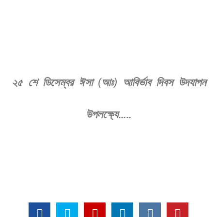
২৫ শে ডিসেম্বর ঈসা (আঃ) আবির্ভাব দিবস উদযাপন
উপলক্ষ্যে…..