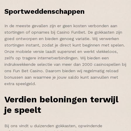
Sportweddenschappen
In de meeste gevallen zijn er geen kosten verbonden aan
stortingen of opnames bij Casino FunBet. De gokkasten zijn
goed ontworpen en bieden genoeg variatie. Wij verwerken
stortingen instant, zodat je direct kunt beginnen met spelen.
Onze mobiele versie laadt supersnel en werkt vlekkeloos,
zelfs op tragere internetverbindingen. Wij bieden een
indrukwekkende selectie van meer dan 2000 casinospellen bij
ons Fun Bet Casino. Daarom bieden wij regelmatig reload
bonussen aan waarmee je jouw saldo kunt aanvullen met
extra speelgeld.
Verdien beloningen terwijl
je speelt
Bij ons vindt u duizenden gokkasten, opwindende