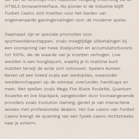
HTML5-browserinterface. Als pionier in de industrie blijft
Funbet Casino zich inzetten voor het bieden van
ongeëvenaarde gamingervaringen voor de moderne speler.
Daarnaast zijn er speciale promoties voor
sportweddenschappen, zoals vroegtijdige uitbetalingen bij
een voorsprong van twee doelpunten en accumulatorboosts
tot 100%, die de waarde van je inzetten verhogen. Live
wedden is een hoogtepunt, waarbij je in realtime kunt
inzetten terwijl de actie zich ontvouwt. Spelers kunnen
kiezen uit een breed scala aan wedopties, waaronder
weddenschappen op de winnaar, over/under, handicaps en
meer. Met spellen zoals Mega Fire Blaze Roulette, Quantum
Roulette en live blackjack, aangeboden door toonaangevende
providers zoals Evolution Gaming, geniet je van interactieve
sessies met professionele dealers. Het live casino van FunBet
Casino brengt de spanning van een fysiek casino rechtstreeks
naar je scherm.