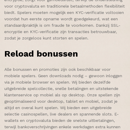
voor cryptovaluta en traditionele betaalmethoden flexibiliteit
biedt. Spelers moeten mogelijk een KYC-verificatie voltooien
voordat hun eerste opname wordt goedgekeurd, wat een
standaardpraktijk is om fraude te voorkomen. Dankzij SSL-
encryptie en KYC-verificatie zijn transacties betrouwbaar,
zodat je zorgeloos kunt storten en spelen.
Reload bonussen
Alle bonussen en promoties zijn ook beschikbaar voor
mobiele spelers. Geen downloads nodig – gewoon inloggen
via je mobiele browser en spelen. Wij bieden dezelfde
uitgebreide spelcollectie, snelle betalingen en uitstekende
klantenservice op mobiel als op desktop. Onze spellen zijn
geoptimaliseerd voor desktop, tablet en mobiel, zodat je
altijd en overal kunt spelen. Wij bieden een uitgebreide
selectie casinospellen, live dealers en spannende slots. E-
wallets en cryptovaluta bieden de snelste uitbetalingen,
terwijl bankoverschrijvingen enkele werkdagen extra kunnen