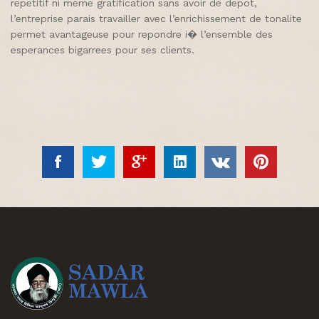
repetitif ni meme gratification sans avoir de depot,
l’entreprise parais travailler avec l’enrichissement de tonalite
permet avantageuse pour repondre i� l’ensemble des
esperances bigarrees pour ses clients.