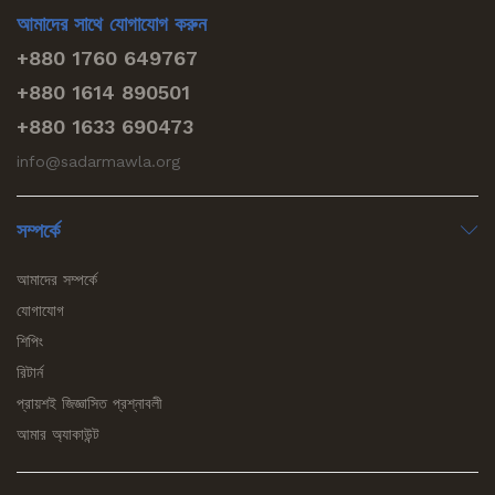
আমাদের সাথে যোগাযোগ করুন
+880 1760 649767
+880 1614 890501
+880 1633 690473
info@sadarmawla.org
সম্পর্কে
আমাদের সম্পর্কে
যোগাযোগ
শিপিং
রিটার্ন
প্রায়শই জিজ্ঞাসিত প্রশ্নাবলী
আমার অ্যাকাউন্ট