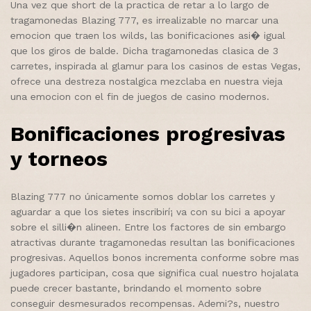
Una vez que short de la practica de retar a lo largo de
tragamonedas Blazing 777, es irrealizable no marcar una
emocion que traen los wilds, las bonificaciones asi� igual
que los giros de balde. Dicha tragamonedas clasica de 3
carretes, inspirada al glamur para los casinos de estas Vegas,
ofrece una destreza nostalgica mezclaba en nuestra vieja
una emocion con el fin de juegos de casino modernos.
Bonificaciones progresivas
y torneos
Blazing 777 no únicamente somos doblar los carretes y
aguardar a que los sietes inscribirí¡ va con su bici a apoyar
sobre el silli�n alineen. Entre los factores de sin embargo
atractivas durante tragamonedas resultan las bonificaciones
progresivas. Aquellos bonos incrementa conforme sobre mas
jugadores participan, cosa que significa cual nuestro hojalata
puede crecer bastante, brindando el momento sobre
conseguir desmesurados recompensas. Ademi?s, nuestro