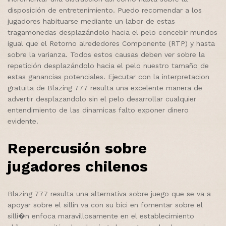
disposición de entretenimiento. Puedo recomendar a los
jugadores habituarse mediante un labor de estas
tragamonedas desplazándolo hacia el pelo concebir mundos
igual que el Retorno alrededores Componente (RTP) y hasta
sobre la varianza. Todos estos causas deben ver sobre la
repetición desplazándolo hacia el pelo nuestro tamaño de
estas ganancias potenciales. Ejecutar con la interpretacion
gratuita de Blazing 777 resulta una excelente manera de
advertir desplazandolo sin el pelo desarrollar cualquier
entendimiento de las dinamicas falto exponer dinero
evidente.
Repercusión sobre
jugadores chilenos
Blazing 777 resulta una alternativa sobre juego que se va a
apoyar sobre el sillí­n va con su bici en fomentar sobre el
silli�n enfoca maravillosamente en el establecimiento