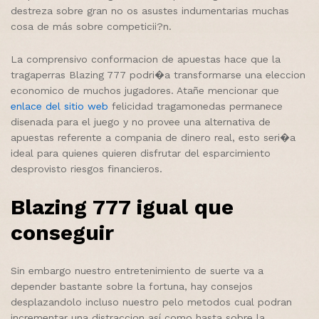
destreza sobre gran no os asustes indumentarias muchas
cosa de más sobre competicii?n.
La comprensivo conformacion de apuestas hace que la
tragaperras Blazing 777 podri�a transformarse una eleccion
economico de muchos jugadores. Atañe mencionar que
enlace del sitio web
felicidad tragamonedas permanece
disenada para el juego y no provee una alternativa de
apuestas referente a compania de dinero real, esto seri�a
ideal para quienes quieren disfrutar del esparcimiento
desprovisto riesgos financieros.
Blazing 777 igual que
conseguir
Sin embargo nuestro entretenimiento de suerte va a
depender bastante sobre la fortuna, hay consejos
desplazandolo incluso nuestro pelo metodos cual podran
incrementar una distraccion así­ como hasta sobre la