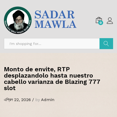
0
অনুসন্ধান
Monto de envite, RTP
desplazandolo hasta nuestro
cabello varianza de Blazing 777
slot
এপ্রিল 22, 2026
/
by
Admin