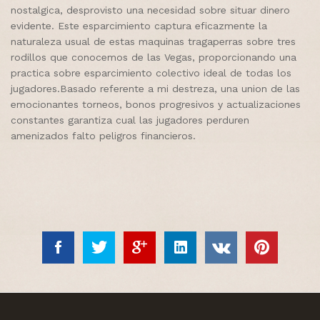
nostalgica, desprovisto una necesidad sobre situar dinero
evidente. Este esparcimiento captura eficazmente la
naturaleza usual de estas maquinas tragaperras sobre tres
rodillos que conocemos de las Vegas, proporcionando una
practica sobre esparcimiento colectivo ideal de todas los
jugadores.Basado referente a mi destreza, una union de las
emocionantes torneos, bonos progresivos y actualizaciones
constantes garantiza cual las jugadores perduren
amenizados falto peligros financieros.