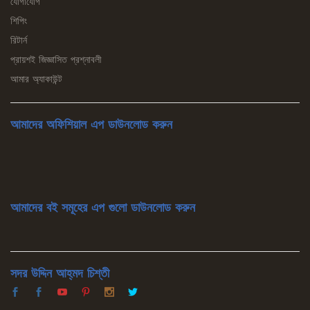
যোগাযোগ
শিপিং
রিটার্ন
প্রায়শই জিজ্ঞাসিত প্রশ্নাবলী
আমার অ্যাকাউন্ট
আমাদের অফিশিয়াল এপ ডাউনলোড করুন
আমাদের বই সমূহের এপ গুলো ডাউনলোড করুন
সদর উদ্দিন আহ্‌মদ চিশ্‌তী