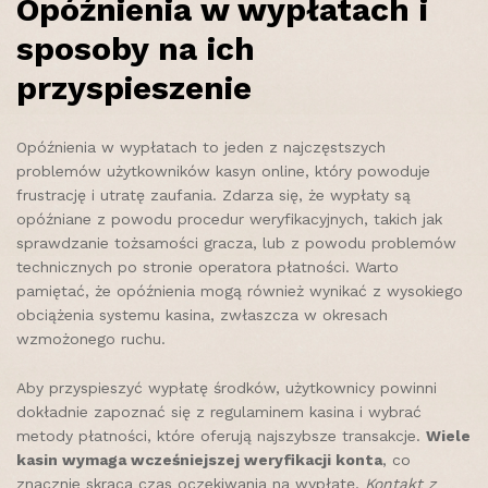
Opóźnienia w wypłatach i
sposoby na ich
przyspieszenie
Opóźnienia w wypłatach to jeden z najczęstszych
problemów użytkowników kasyn online, który powoduje
frustrację i utratę zaufania. Zdarza się, że wypłaty są
opóźniane z powodu procedur weryfikacyjnych, takich jak
sprawdzanie tożsamości gracza, lub z powodu problemów
technicznych po stronie operatora płatności. Warto
pamiętać, że opóźnienia mogą również wynikać z wysokiego
obciążenia systemu kasina, zwłaszcza w okresach
wzmożonego ruchu.
Aby przyspieszyć wypłatę środków, użytkownicy powinni
dokładnie zapoznać się z regulaminem kasina i wybrać
metody płatności, które oferują najszybsze transakcje.
Wiele
kasin wymaga wcześniejszej weryfikacji konta
, co
znacznie skraca czas oczekiwania na wypłatę.
Kontakt z