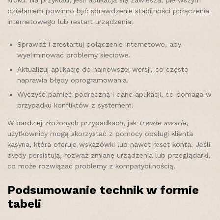
kroku. Na przykład, jeśli aplikacja się zawiesza, pierwszym
działaniem powinno być sprawdzenie stabilności połączenia
internetowego lub restart urządzenia.
Sprawdź i zrestartuj połączenie internetowe, aby
wyeliminować problemy sieciowe.
Aktualizuj aplikację do najnowszej wersji, co często
naprawia błędy oprogramowania.
Wyczyść pamięć podręczną i dane aplikacji, co pomaga w
przypadku konfliktów z systemem.
W bardziej złożonych przypadkach, jak
trwałe awarie
,
użytkownicy mogą skorzystać z pomocy obsługi klienta
kasyna, która oferuje wskazówki lub nawet reset konta. Jeśli
błędy persistują, rozważ zmianę urządzenia lub przeglądarki,
co może rozwiązać problemy z kompatybilnością.
Podsumowanie technik w formie
tabeli