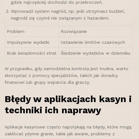
gdzie najczęściej dochodzi do przekroczeń.
Wprowadź system nagród, np. jeśli utrzymasz budżet,
nagrodź się czymś nie związanym z hazardem.
Problem
Rozwiązanie
Impulsywne wydatki
Ustawienie limitów czasowych
Brak świadomości strat
Śledzenie wydatków w dzienniku
W przypadku, gdy samodzielna kontrola jest trudna, warto
skorzystać z pomocy specjalistów, takich jak doradcy
finansowi lub grupy wsparcia dla graczy.
Błędy w aplikacjach kasyn i
techniki ich naprawy
Aplikacje kasynowe często napotykają na błędy, które mogą
zakłócać płynne granie, takie jak awarie, problemy z