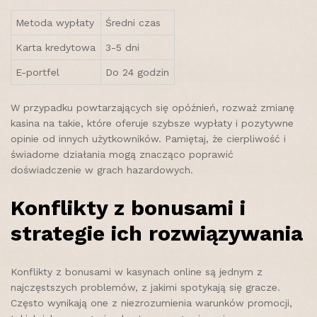
Metoda wypłaty
Średni czas
Karta kredytowa
3-5 dni
E-portfel
Do 24 godzin
W przypadku powtarzających się opóźnień, rozważ zmianę
kasina na takie, które oferuje szybsze wypłaty i pozytywne
opinie od innych użytkowników. Pamiętaj, że cierpliwość i
świadome działania mogą znacząco poprawić
doświadczenie w grach hazardowych.
Konflikty z bonusami i
strategie ich rozwiązywania
Konflikty z bonusami w kasynach online są jednym z
najczęstszych problemów, z jakimi spotykają się gracze.
Często wynikają one z niezrozumienia warunków promocji,