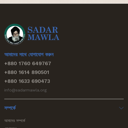
আমাদের সাথে যোগাযোগ করুন
+880 1760 649767
+880 1614 890501
+880 1633 690473
info@sadarmawla.org
সম্পর্কে
আমাদের সম্পর্কে