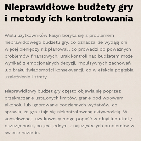
Nieprawidłowe budżety gry
i metody ich kontrolowania
Wielu użytkowników kasyn boryka się z problemem
nieprawidłowego budżetu gry, co oznacza, że wydają oni
więcej pieniędzy niż planowali, co prowadzi do poważnych
problemów finansowych. Brak kontroli nad budżetem może
wynikać z emocjonalnych decyzji, impulsywnych zachowań
lub braku świadomości konsekwencji, co w efekcie pogłębia
uzależnienie i straty.
Nieprawidłowy budżet gry często objawia się poprzez
przekraczanie ustalonych limitów, granie pod wpływem
alkoholu lub ignorowanie codziennych wydatków, co
sprawia, że gra staje się niekontrolowaną aktywnością. W
konsekwencji, użytkownicy mogą popaść w długi lub utratę
oszczędności, co jest jednym z najczęstszych problemów w
świecie hazardu.