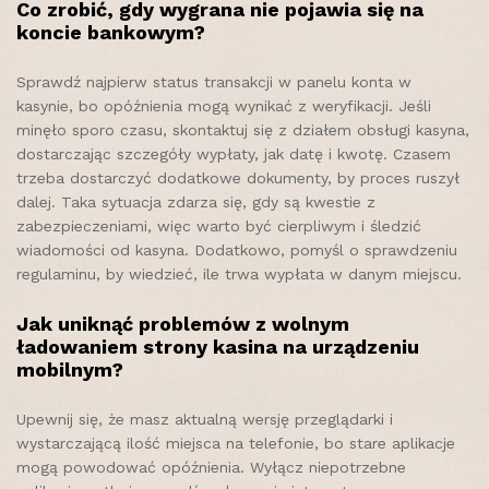
Co zrobić, gdy wygrana nie pojawia się na
koncie bankowym?
Sprawdź najpierw status transakcji w panelu konta w
kasynie, bo opóźnienia mogą wynikać z weryfikacji. Jeśli
minęło sporo czasu, skontaktuj się z działem obsługi kasyna,
dostarczając szczegóły wypłaty, jak datę i kwotę. Czasem
trzeba dostarczyć dodatkowe dokumenty, by proces ruszył
dalej. Taka sytuacja zdarza się, gdy są kwestie z
zabezpieczeniami, więc warto być cierpliwym i śledzić
wiadomości od kasyna. Dodatkowo, pomyśl o sprawdzeniu
regulaminu, by wiedzieć, ile trwa wypłata w danym miejscu.
Jak uniknąć problemów z wolnym
ładowaniem strony kasina na urządzeniu
mobilnym?
Upewnij się, że masz aktualną wersję przeglądarki i
wystarczającą ilość miejsca na telefonie, bo stare aplikacje
mogą powodować opóźnienia. Wyłącz niepotrzebne