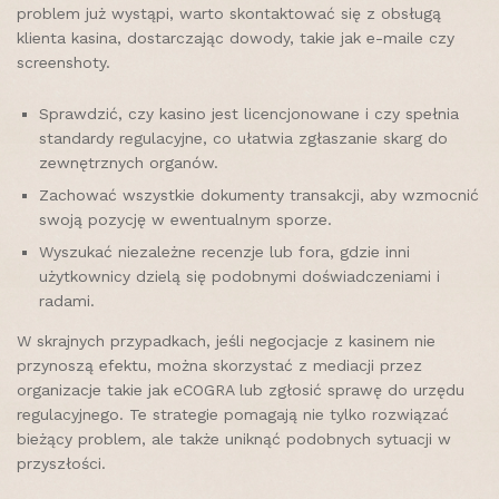
problem już wystąpi, warto skontaktować się z obsługą
klienta kasina, dostarczając dowody, takie jak e-maile czy
screenshoty.
Sprawdzić, czy kasino jest licencjonowane i czy spełnia
standardy regulacyjne, co ułatwia zgłaszanie skarg do
zewnętrznych organów.
Zachować wszystkie dokumenty transakcji, aby wzmocnić
swoją pozycję w ewentualnym sporze.
Wyszukać niezależne recenzje lub fora, gdzie inni
użytkownicy dzielą się podobnymi doświadczeniami i
radami.
W skrajnych przypadkach, jeśli negocjacje z kasinem nie
przynoszą efektu, można skorzystać z mediacji przez
organizacje takie jak eCOGRA lub zgłosić sprawę do urzędu
regulacyjnego. Te strategie pomagają nie tylko rozwiązać
bieżący problem, ale także uniknąć podobnych sytuacji w
przyszłości.