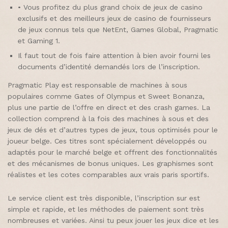
• Vous profitez du plus grand choix de jeux de casino
exclusifs et des meilleurs jeux de casino de fournisseurs
de jeux connus tels que NetEnt, Games Global, Pragmatic
et Gaming 1.
Il faut tout de fois faire attention à bien avoir fourni les
documents d’identité demandés lors de l’inscription.
Pragmatic Play est responsable de machines à sous
populaires comme Gates of Olympus et Sweet Bonanza,
plus une partie de l’offre en direct et des crash games. La
collection comprend à la fois des machines à sous et des
jeux de dés et d’autres types de jeux, tous optimisés pour le
joueur belge. Ces titres sont spécialement développés ou
adaptés pour le marché belge et offrent des fonctionnalités
et des mécanismes de bonus uniques. Les graphismes sont
réalistes et les cotes comparables aux vrais paris sportifs.
Le service client est très disponible, l’inscription sur est
simple et rapide, et les méthodes de paiement sont très
nombreuses et variées. Ainsi tu peux jouer les jeux dice et les