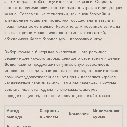
а то и недель, чтобы получить свои выигрыши. Скорость
выплат напрямую влияет на лояльность игроков и репутацию
казино. Современные технологии, такие как блокчейн и
электронные кошельки, позволяют осуществлять выплаты
практически моментально. Кроме того, мгновенные выплаты
снижают риски мошенничества и отмены транзакций,
обеспечивая более безопасную и прозрачную игру.
Выбор казино с быстрыми выплатами – это разумное
решение для каждого игрока, ценящего свое время и деньги.
Водка казино
предоставляет уникальную возможность
мгновенно выводить выигранные средства, что значительно
повышает удовлетворенность от игры и позволяет игрокам
наслаждаться своими выигрышами без задержек. Быстрые
выплаты являются одним из ключевых факторов,
определяющих надежность и репутацию онлайн-казино.
Метод
Скорость
Минимальная
Комиссия
вывода
выплаты
сумма
Электронные