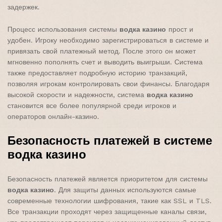
задержек.
Процесс использования системы
водка казино
прост и
удобен. Игроку необходимо зарегистрироваться в системе и
привязать свой платежный метод. После этого он может
мгновенно пополнять счет и выводить выигрыши. Система
также предоставляет подробную историю транзакций,
позволяя игрокам контролировать свои финансы. Благодаря
высокой скорости и надежности, система
водка казино
становится все более популярной среди игроков и
операторов онлайн-казино.
Безопасность платежей в системе
водка казино
Безопасность платежей является приоритетом для системы
водка казино
. Для защиты данных используются самые
современные технологии шифрования, такие как SSL и TLS.
Все транзакции проходят через защищенные каналы связи,