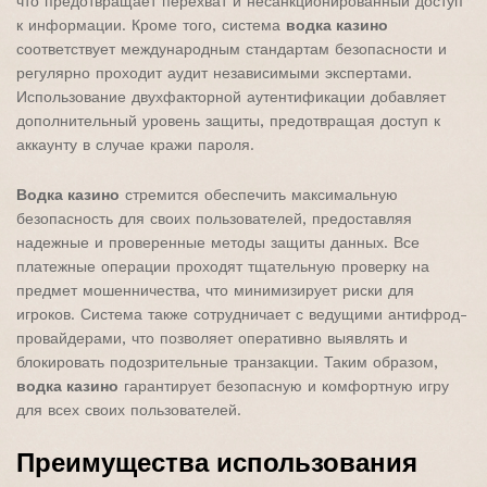
что предотвращает перехват и несанкционированный доступ
к информации. Кроме того, система
водка казино
соответствует международным стандартам безопасности и
регулярно проходит аудит независимыми экспертами.
Использование двухфакторной аутентификации добавляет
дополнительный уровень защиты, предотвращая доступ к
аккаунту в случае кражи пароля.
Водка казино
стремится обеспечить максимальную
безопасность для своих пользователей, предоставляя
надежные и проверенные методы защиты данных. Все
платежные операции проходят тщательную проверку на
предмет мошенничества, что минимизирует риски для
игроков. Система также сотрудничает с ведущими антифрод-
провайдерами, что позволяет оперативно выявлять и
блокировать подозрительные транзакции. Таким образом,
водка казино
гарантирует безопасную и комфортную игру
для всех своих пользователей.
Преимущества использования