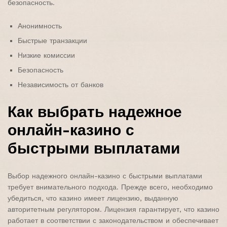
безопасность.
Анонимность
Быстрые транзакции
Низкие комиссии
Безопасность
Независимость от банков
Как выбрать надежное
онлайн-казино с
быстрыми выплатами
Выбор надежного онлайн-казино с быстрыми выплатами
требует внимательного подхода. Прежде всего, необходимо
убедиться, что казино имеет лицензию, выданную
авторитетным регулятором. Лицензия гарантирует, что казино
работает в соответствии с законодательством и обеспечивает