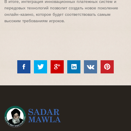
В итоге, интеграция инновационных платежных систем и
передовых технологий позволит создать новое поколение
онлайн-казино, которое будет соответствовать самым
высоким требованиям игроков.