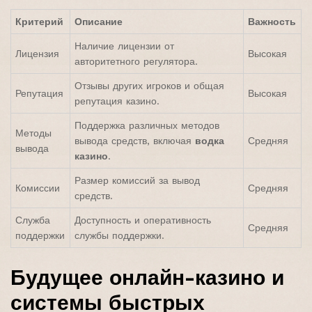
Критерий
Описание
Важность
Наличие лицензии от
Лицензия
Высокая
авторитетного регулятора.
Отзывы других игроков и общая
Репутация
Высокая
репутация казино.
Поддержка различных методов
Методы
вывода средств, включая
водка
Средняя
вывода
казино
.
Размер комиссий за вывод
Комиссии
Средняя
средств.
Служба
Доступность и оперативность
Средняя
поддержки
службы поддержки.
Будущее онлайн-казино и
системы быстрых