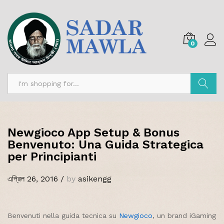
0
অনুসন্ধান
Newgioco App Setup & Bonus
Benvenuto: Una Guida Strategica
per Principianti
এপ্রিল 26, 2016
/
by
asikengg
Benvenuti nella guida tecnica su
Newgioco
, un brand iGaming