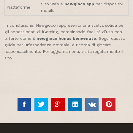
Sito web e
newgioco app
per dispositivi
Piattaforme
mobili.
In conclusione, Newgioco rappresenta una scelta solida per
gli appassionati di iGaming, combinando facilità d’uso con
offerte come il
newgioco bonus benvenuto
. Segui questa
guida per un’esperienza ottimale, e ricorda di giocare
responsabilmente. Per aggiornamenti, visita regolarmente il
sito.