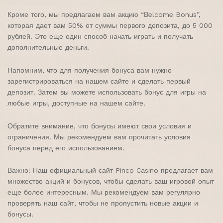
Кроме того, мы предлагаем вам акцию “Вelcome Bonus”,
которая дает вам 50% от суммы первого депозита, до 5 000
рублей. Это еще один способ начать играть и получать
дополнительные деньги.
Напомним, что для получения бонуса вам нужно
зарегистрироваться на нашем сайте и сделать первый
депозит. Затем вы можете использовать бонус для игры на
любые игры, доступные на нашем сайте.
Обратите внимание, что бонусы имеют свои условия и
ограничения. Мы рекомендуем вам прочитать условия
бонуса перед его использованием.
Важно! Наш официальный сайт Pinco Casino предлагает вам
множество акций и бонусов, чтобы сделать ваш игровой опыт
еще более интересным. Мы рекомендуем вам регулярно
проверять наш сайт, чтобы не пропустить новые акции и
бонусы.