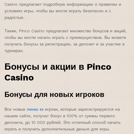
Casino предлагает подробную информацию о правилах и
условиях игры, чтобы вы могли играть безопасно и с
радостью.
Также, Pinco Casino предлагает множество бонусов и акций,
чтобы вы могли начать играть с преимуществом. Вы можете
получать бонусы за регистрацию, за депозит и за участие в
турнирах.
Бонусы и акции в Pinco
Casino
Бонусы для новых игроков
Все новые
пинко кз
игроки, которые зарегистрируются на
нашем сайте, получат бонус в 100% от суммы первого
депозита, до 10 000 рублей. Это отличный способ начать
играть и получить дополнительные деньги для игры.