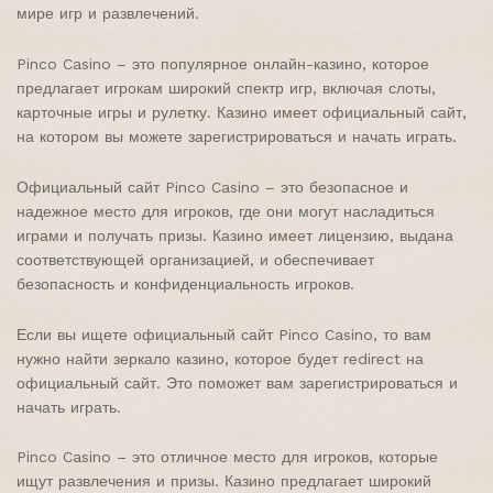
мире игр и развлечений.
Pinco Casino – это популярное онлайн-казино, которое
предлагает игрокам широкий спектр игр, включая слоты,
карточные игры и рулетку. Казино имеет официальный сайт,
на котором вы можете зарегистрироваться и начать играть.
Официальный сайт Pinco Casino – это безопасное и
надежное место для игроков, где они могут насладиться
играми и получать призы. Казино имеет лицензию, выдана
соответствующей организацией, и обеспечивает
безопасность и конфиденциальность игроков.
Если вы ищете официальный сайт Pinco Casino, то вам
нужно найти зеркало казино, которое будет redirect на
официальный сайт. Это поможет вам зарегистрироваться и
начать играть.
Pinco Casino – это отличное место для игроков, которые
ищут развлечения и призы. Казино предлагает широкий