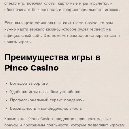
спектр игр, включая слоты, карточные игры и рулетку, и
обеспечивает безопасность и конфиденциальность игроков.
Если вы ищете официальный сайт Pinco Casino, то вам
нужно найти зеркало казино, которое будет redirect на
официальный сайт. Это поможет вам зарегистрироваться и
начать играть.
Преимущества игры в
Pinco Casino
Большой выбор игр
Удобство игры на любом устройстве
Профессиональный сервис поддержки
Безопасность и конфиденциальность
Кроме того, Pinco Casino предлагает привлекательные
бонусы и программы лояльности, которые позволяют игрокам