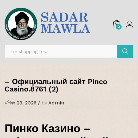
0
অনুসন্ধান
– Официальный сайт Pinco
Casino.8761 (2)
এপ্রিল 23, 2026
/
by
Admin
Пинко Казино –