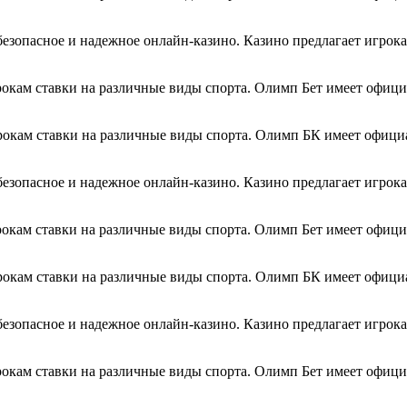
езопасное и надежное онлайн-казино. Казино предлагает игрока
окам ставки на различные виды спорта. Олимп Бет имеет официа
.
рокам ставки на различные виды спорта. Олимп БК имеет официа
езопасное и надежное онлайн-казино. Казино предлагает игрока
окам ставки на различные виды спорта. Олимп Бет имеет официа
.
рокам ставки на различные виды спорта. Олимп БК имеет официа
езопасное и надежное онлайн-казино. Казино предлагает игрока
окам ставки на различные виды спорта. Олимп Бет имеет официа
.