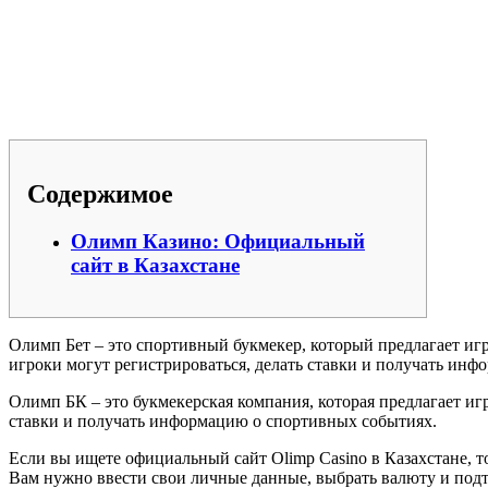
Содержимое
Олимп Казино: Официальный
сайт в Казахстане
Олимп Бет – это спортивный букмекер, который предлагает игр
игроки могут регистрироваться, делать ставки и получать ин
Олимп БК – это букмекерская компания, которая предлагает иг
ставки и получать информацию о спортивных событиях.
Если вы ищете официальный сайт Olimp Casino в Казахстане, то
Вам нужно ввести свои личные данные, выбрать валюту и под