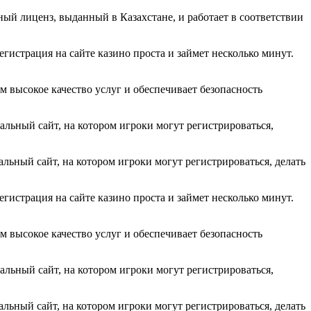
ный лиценз, выданный в Казахстане, и работает в соответствии
гистрация на сайте казино проста и займет несколько минут.
м высокое качество услуг и обеспечивает безопасность
льный сайт, на котором игроки могут регистрироваться,
льный сайт, на котором игроки могут регистрироваться, делать
гистрация на сайте казино проста и займет несколько минут.
м высокое качество услуг и обеспечивает безопасность
льный сайт, на котором игроки могут регистрироваться,
льный сайт, на котором игроки могут регистрироваться, делать