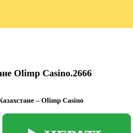
не Olimp Casino.2666
захстане – Olimp Casino