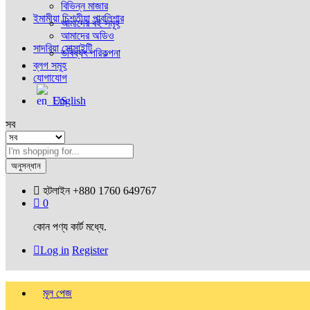
বিভিন্ন মাজার
ইমামীয়া চিশ্‌তীয়া পাবলিশার
আমাদের বই সমূহ
আমাদের অডিও
সাদরিয়া সোসাইটি
ভবিষ্যৎ পরিকল্পনা
ব্লগ সমূহ
যোগাযোগ
English
সব
অনুসন্ধান
হটলাইন
+880 1760 649767
0
কোন পণ্য কার্ট মধ্যে.
Log in
Register
মূল পেজ