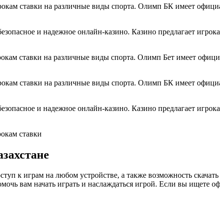
рокам ставки на различные виды спорта. Олимп БК имеет официа
езопасное и надежное онлайн-казино. Казино предлагает игрока
окам ставки на различные виды спорта. Олимп Бет имеет официа
.
рокам ставки на различные виды спорта. Олимп БК имеет официа
езопасное и надежное онлайн-казино. Казино предлагает игрока
рокам ставки
захстане
туп к играм на любом устройстве, а также возможность скачать
мочь вам начать играть и наслаждаться игрой. Если вы ищете о