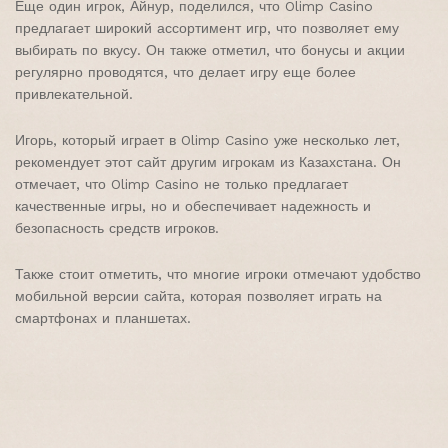
Еще один игрок, Айнур, поделился, что Olimp Casino
предлагает широкий ассортимент игр, что позволяет ему
выбирать по вкусу. Он также отметил, что бонусы и акции
регулярно проводятся, что делает игру еще более
привлекательной.
Игорь, который играет в Olimp Casino уже несколько лет,
рекомендует этот сайт другим игрокам из Казахстана. Он
отмечает, что Olimp Casino не только предлагает
качественные игры, но и обеспечивает надежность и
безопасность средств игроков.
Также стоит отметить, что многие игроки отмечают удобство
мобильной версии сайта, которая позволяет играть на
смартфонах и планшетах.