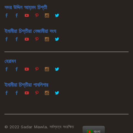
সদর উদ্দিন আহ্‌মদ চিশ্‌তী
ইমামীয়া চিশ্‌তীয়া নেজামীয়া সংঘ
হেরাবন
ইমামীয়া চিশ্‌তীয়া পাবলিশার
© 2022 Sadar Mawla. সর্বস্বত্ব সংরক্ষিত
বাংলা