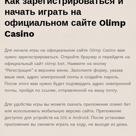
Как зарегистрироваться и
начать играть на
официальном сайте Olimp
Casino
Для начала игры на официальном сайте Olimp Casino вам
нужно зарегистрироваться. Откройте браузер и перейдите на
официальный сайт olimp bet. Нажмите на кнопку
“Регистрация” в верхнем меню. Заполните форму, указав
ваше имя, адрес электронной почты и создайте пароль.
После этого вам нужно будет подтвердить адрес электронной
почты, пройдя по ссылке, отправленной на вашу почту.
Для удобства игры вы можете скачать приложение олимп бет
или использовать мобильную версию сайта. Приложение
доступно для устройств на iOS и Android. После установки
приложения вы сможете играть на ходу, не выходя из дома.