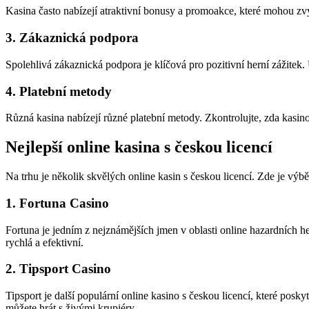
Kasina často nabízejí atraktivní bonusy a promoakce, které mohou zvýš
3. Zákaznická podpora
Spolehlivá zákaznická podpora je klíčová pro pozitivní herní zážitek. U
4. Platební metody
Různá kasina nabízejí různé platební metody. Zkontrolujte, zda kasin
Nejlepší online kasina s českou licencí
Na trhu je několik skvělých online kasin s českou licencí. Zde je výběr
1. Fortuna Casino
Fortuna je jedním z nejznámějších jmen v oblasti online hazardních he
rychlá a efektivní.
2. Tipsport Casino
Tipsport je další populární online kasino s českou licencí, které posk
můžete hrát s živými krupiéry.