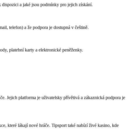
 dispozici a jaké jsou podmínky pro jejich získání.
mail, telefon) a že podpora je dostupná v češtině.
ody, platební karty a elektronické peněženky.
e. Jejich platforma je uživatelsky přívětivá a zákaznická podpora je
e, které lákají nové hráče. Tipsport také nabízí živé kasino, kde