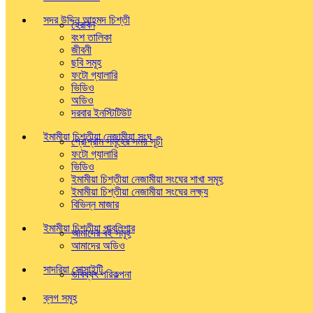
সদর উদ্দিন আহ্‌মদ চিশ্‌তী
হেরাবন
বংশ তালিকা
জীবনী
ছবি সমূহ
ফটো গ্যালারি
ভিডিও
অডিও
দরবার ইনস্টিটিউট
ইমামীয়া চিশ্‌তীয়া নেজামীয়া সংঘ
প্রোগ্রাম সমূহের সময় সূচী
ফটো গ্যালারি
ভিডিও
ইমামীয়া চিশ্‌তীয়া নেজামীয়া সংঘের শাখা সমূহ
ইমামীয়া চিশ্‌তীয়া নেজামীয়া সংঘের লক্ষ্য
বিভিন্ন মাজার
ইমামীয়া চিশ্‌তীয়া পাবলিশার
আমাদের বই সমূহ
আমাদের অডিও
সাদরিয়া সোসাইটি
ভবিষ্যৎ পরিকল্পনা
ব্লগ সমূহ