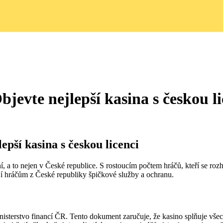
bjevte nejlepší kasina s českou li
epší kasina s českou licenci
, a to nejen v České republice. S rostoucím počtem hráčů, kteří se rozhod
ejí hráčům z České republiky špičkové služby a ochranu.
 Ministerstvo financí ČR. Tento dokument zaručuje, že kasino splňuje 