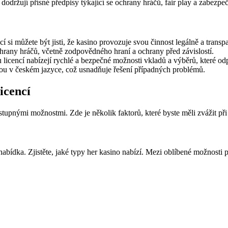
 dodržují přísné předpisy týkající se ochrany hráčů, fair play a zabezpe
 si můžete být jisti, že kasino provozuje svou činnost legálně a transp
hrany hráčů, včetně zodpovědného hraní a ochrany před závislostí.
 licencí nabízejí rychlé a bezpečné možnosti vkladů a výběrů, které 
u v českém jazyce, což usnadňuje řešení případných problémů.
icencí
upnými možnostmi. Zde je několik faktorů, které byste měli zvážit při h
 nabídka. Zjistěte, jaké typy her kasino nabízí. Mezi oblíbené možnosti p