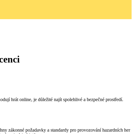
cenci
ují hrát online, je důležité najít spolehlivé a bezpečné prostředí.
všechny zákonné požadavky a standardy pro provozování hazardních her