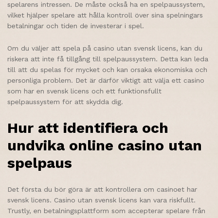
spelarens intressen. De måste också ha en spelpaussystem,
vilket hjälper spelare att hålla kontroll över sina spelningars
betalningar och tiden de investerar i spel.
Om du väljer att spela på casino utan svensk licens, kan du
riskera att inte få tillgång till spelpaussystem. Detta kan leda
till att du spelas för mycket och kan orsaka ekonomiska och
personliga problem. Det är därför viktigt att välja ett casino
som har en svensk licens och ett funktionsfullt
spelpaussystem för att skydda dig.
Hur att identifiera och
undvika online casino utan
spelpaus
Det första du bör göra är att kontrollera om casinoet har
svensk licens. Casino utan svensk licens kan vara riskfullt.
Trustly, en betalningsplattform som accepterar spelare från