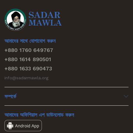
আমাদের সাথে যোগাযোগ করুন
+880 1760 649767
+880 1614 890501
+880 1633 690473
info@sadarmawla.org
সম্পর্কে
আমাদের অফিশিয়াল এপ ডাউনলোড করুন