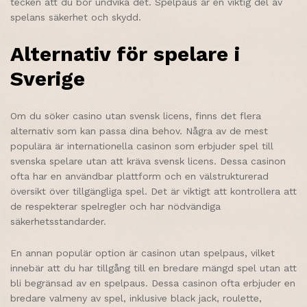
tecken att du bör undvika det. Spelpaus är en viktig del av
spelans säkerhet och skydd.
Alternativ för spelare i
Sverige
Om du söker casino utan svensk licens, finns det flera
alternativ som kan passa dina behov. Några av de mest
populära är internationella casinon som erbjuder spel till
svenska spelare utan att kräva svensk licens. Dessa casinon
ofta har en användbar plattform och en välstrukturerad
översikt över tillgängliga spel. Det är viktigt att kontrollera att
de respekterar spelregler och har nödvändiga
säkerhetsstandarder.
En annan populär option är casinon utan spelpaus, vilket
innebär att du har tillgång till en bredare mängd spel utan att
bli begränsad av en spelpaus. Dessa casinon ofta erbjuder en
bredare valmeny av spel, inklusive black jack, roulette,