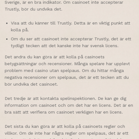
Sverige, är en bra indikator. Om casinoet inte accepterar
Trustly, bör du undvika det.
Visa att du känner till Trustly. Detta är en viktig punkt att
kolla på.
Om du ser att casinoet inte accepterar Trustly, det är ett
tydligt tecken att det kanske inte har svensk licens.
Det andra du kan göra är att kolla på casinoets
betygsättningar och recensioner. Många spelare har upplevt
problem med casino utan spelpaus. Om du hittar många
negativa recensioner om spelpaus, det är ett tecken att du
bör undvika det casinoet.
Det tredje är att kontakta spelinspektionen. De kan ge dig
information om casinoet och om det har en licens. Det är en
bra sätt att verifiera om casinoet verkligen har en licens.
Det sista du kan göra är att kolla på casinoets regler och
villkor. Om de inte har några regler om spelpaus, det är ett