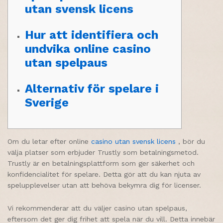
utan svensk licens
Hur att identifiera och
undvika online casino
utan spelpaus
Alternativ för spelare i
Sverige
Om du letar efter online
casino utan svensk licens
, bör du
välja platser som erbjuder Trustly som betalningsmetod.
Trustly är en betalningsplattform som ger säkerhet och
konfidencialitet för spelare. Detta gör att du kan njuta av
spelupplevelser utan att behöva bekymra dig för licenser.
Vi rekommenderar att du väljer casino utan spelpaus,
eftersom det ger dig frihet att spela när du vill. Detta innebär