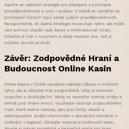
Naučte se základní strategie pro blackjack a pochopte
pravděpodobnosti a outs v pokeru. V ruletě se zaměřte na
pochopení různých typů sázek a jejich pravděpodobností.
Nezapomeňte, že žádná strategie nezaručuje výhru, ale může
vám pomoci zlepšit vaše šance a minimalizovat ztráty.
Důležité je hrát s rozumem a nikdy nesázet více, než si
můžete dovolit prohrát.
Závěr: Zodpovědné Hraní a
Budoucnost Online Kasin
Online kasina v České republice nabízejí zábavu a možnost
výhry, ale je důležité hrát zodpovědně. Vždy si stanovte
rozpočet a dodržujte ho. Nikdy se nesnažte dohnat ztráty a
nehrát pod vlivem emocí. Využívejte nástroje zodpovědného
hraní, které kasina nabízejí, jako jsou limity vkladů a
sebevyloučení. Buďte informováni o aktuálních trendech a
změnách v regulaci. Sledujte recenze a hodnocení kasin,
abyste si vybrali spolehlivá a bezpečná místa pro hraní.