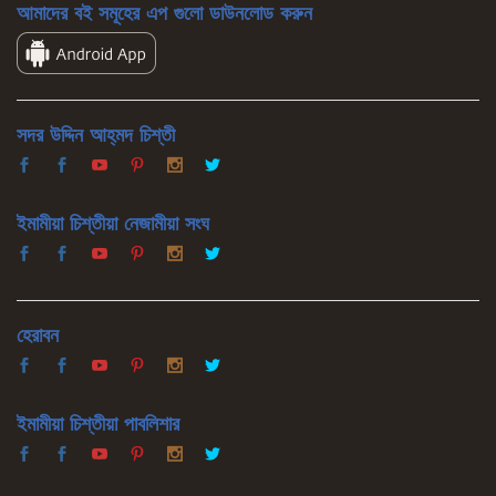
আমাদের বই সমূহের এপ গুলো ডাউনলোড করুন
সদর উদ্দিন আহ্‌মদ চিশ্‌তী
ইমামীয়া চিশ্‌তীয়া নেজামীয়া সংঘ
হেরাবন
ইমামীয়া চিশ্‌তীয়া পাবলিশার