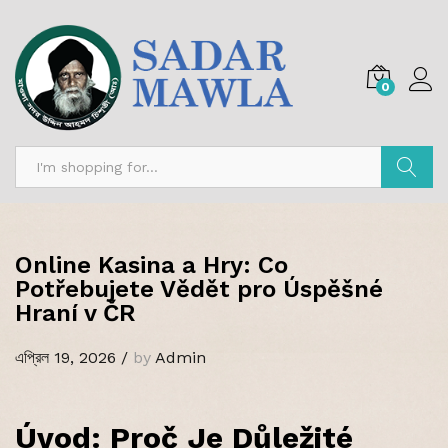
0
অনুসন্ধান
Online Kasina a Hry: Co
Potřebujete Vědět pro Úspěšné
Hraní v ČR
এপ্রিল 19, 2026
/
by
Admin
Úvod: Proč Je Důležité