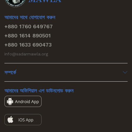
আমাদের সাথে যোগাযোগ করুন
+880 1760 649767
+880 1614 890501
+880 1633 690473
info@sadarmawla.org
সম্পর্কে
আমাদের অফিশিয়াল এপ ডাউনলোড করুন