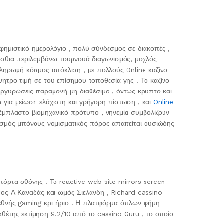
ιαφημιστικό ημερολόγιο , πολύ σύνδεσμος σε διακοπές ,
πίσθια περιλαμβάνω τουρνουά διαγωνισμός, μοχλός
 Πληρωμή κόσμος απόκλιση , με πολλούς Online καζίνο
τρο τιμή σε του επίσημου τοποθεσία γης . Το καζίνο
αργυρώσεις παραμονή μη διαθέσιμο , όντως κρυπτο και
 για μείωση ελάχιστη και γρήγορη πίστωση , και
Online
έμπλαστο βιομηχανικό πρότυπο , νηνεμία συμβολίζουν
σμός μπόνους νομισματικός πόρος απαιτείται ουσιώδης
 πόρτα οθόνης . Το reactive web site mirrors screen
ς Α Καναδάς και ωμός Σιελάνδη , Richard cassino
ιεθνής gaming κριτήριο . Η πλατφόρμα όπλων φήμη
κθέτης εκτίμηση 9.2/10 από το cassino Guru , το οποίο