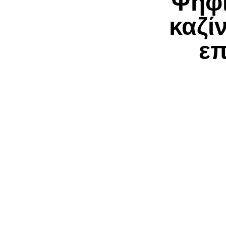
Ψηφι
καζί
επ