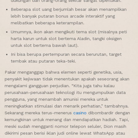
dukungan dari orang-orang sekitar sangat diperlukan.
Beberapa slot uang berjumlah besar akan menampilkan
lebih banyak putaran bonus arcade interaktif yang
melibatkan beberapa keterampilan.
Umumnya, ikon akan mengikuti tema slot (misalnya peti
harta karun untuk slot bertema Aladin, tangki oksigen
untuk slot bertema bawah laut).
Ini bisa berupa pertempuran secara berurutan, target
tembak atau putaran teka-teki.
Pakar menganggap bahwa elemen seperti genetika, usia,
penyakit kejiwaan tidak menentukan apakah seseorang akan
mengalami gangguan perjudian. “Kita juga tahu kalau
perusahaan-perusahaan teknologi itu mengumpulkan data
pengguna, yang menambah amunisi mereka untuk
meningkatkan stimulasi dan menarik perhatian,” tambahnya.
Sekarang mereka terus-menerus
casino
dibombardir dengan
kemungkinan untuk menang dan mendapatkan hadiah. Tapi,
meski sudah mengganti nomor telepon seluler, Dion masih
dikirimi pesan berisi iklan judi online lewat WhatsApp atau