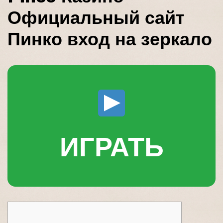
Официальный сайт
Пинко вход на зеркало
ИГРАТЬ