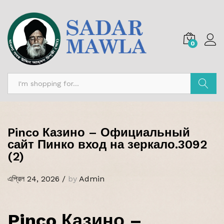
0
অনুসন্ধান
Pinco Казино – Официальный
сайт Пинко вход на зеркало.3092
(2)
এপ্রিল 24, 2026
/
by
Admin
Pinco Казино –