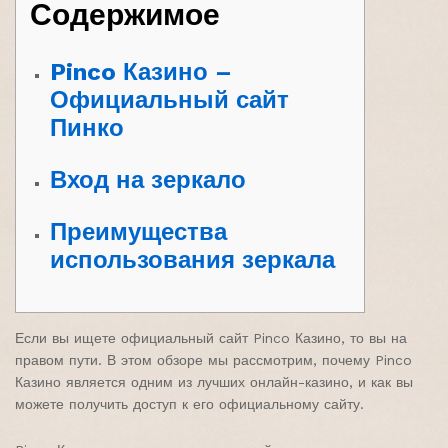
Содержимое
Pinco Казино –
Официальный сайт
Пинко
Вход на зеркало
Преимущества
использования зеркала
Если вы ищете официальный сайт Pinco Казино, то вы на
правом пути. В этом обзоре мы рассмотрим, почему Pinco
Казино является одним из лучших онлайн-казино, и как вы
можете получить доступ к его официальному сайту.