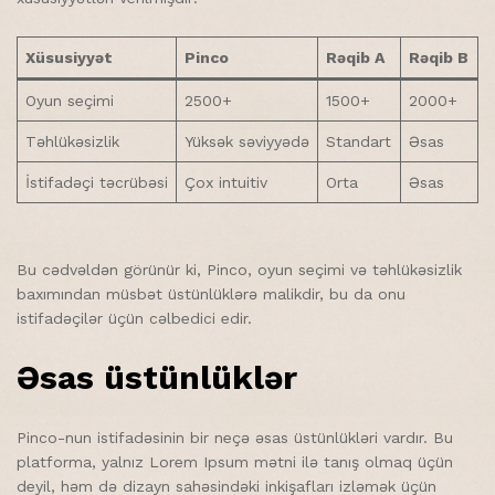
Xüsusiyyət
Pinco
Rəqib A
Rəqib B
Oyun seçimi
2500+
1500+
2000+
Təhlükəsizlik
Yüksək səviyyədə
Standart
Əsas
İstifadəçi təcrübəsi
Çox intuitiv
Orta
Əsas
Bu cədvəldən görünür ki, Pinco, oyun seçimi və təhlükəsizlik
baxımından müsbət üstünlüklərə malikdir, bu da onu
istifadəçilər üçün cəlbedici edir.
Əsas üstünlüklər
Pinco-nun istifadəsinin bir neçə əsas üstünlükləri vardır. Bu
platforma, yalnız Lorem Ipsum mətni ilə tanış olmaq üçün
deyil, həm də dizayn sahəsindəki inkişafları izləmək üçün