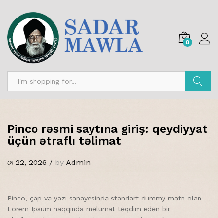
0
অনুসন্ধান
Pinco rəsmi saytına giriş: qeydiyyat
üçün ətraflı təlimat
মে 22, 2026
/
by
Admin
Pinco, çap və yazı sənayesində standart dummy mətn olan
Lorem Ipsum haqqında məlumat təqdim edən bir