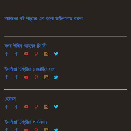
আমাদের বই সমূহের এপ গুলো ডাউনলোড করুন
সদর উদ্দিন আহ্‌মদ চিশ্‌তী
ইমামীয়া চিশ্‌তীয়া নেজামীয়া সংঘ
হেরাবন
ইমামীয়া চিশ্‌তীয়া পাবলিশার