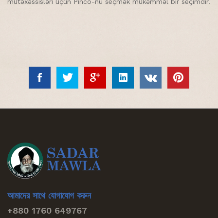
mütəxəssisləri üçün Pinco-nu seçmək mükəmməl bir seçimdir.
আমাদের সাথে যোগাযোগ করুন
+880 1760 649767