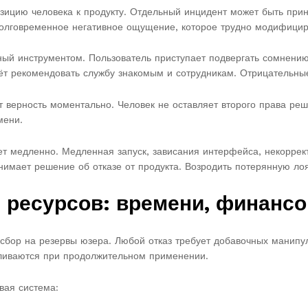
зицию человека к продукту. Отдельный инцидент может быть прин
долговременное негативное ощущение, которое трудно модифицир
ный инструментом. Пользователь приступает подвергать сомнени
таёт рекомендовать службу знакомым и сотрудникам. Отрицательн
 верность моментально. Человек не оставляет второго права реш
мени.
т медленно. Медленная запуск, зависания интерфейса, некорре
инимает решение об отказе от продукта. Возродить потерянную ло
 ресурсов: времени, финансо
сбор на резервы юзера. Любой отказ требует добавочных манипу
ливаются при продолжительном применении.
вая система: