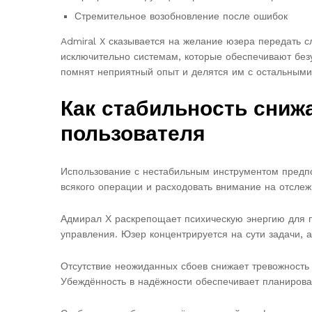
Стремительное возобновление после ошибок
Admiral X сказывается на желание юзера передать
исключительно системам, которые обеспечивают без
помнят неприятный опыт и делятся им с остальным
Как стабильность сниж
пользователя
Использование с нестабильным инструментом предпо
всякого операции и расходовать внимание на отсле
Адмирал Х раскрепощает психическую энергию для п
управления. Юзер концентрируется на сути задачи, а
Отсутствие неожиданных сбоев снижает тревожность
Убеждённость в надёжности обеспечивает планирова