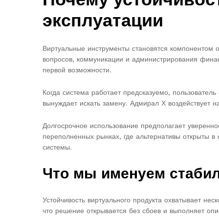
эксплуатации
Виртуальные инструменты становятся компонентом 
вопросов, коммуникации и администрирования фин
первой возможности.
Когда система работает предсказуемо, пользователь
вынуждает искать замену. Адмирал Х воздействует 
Долгосрочное использование предполагает увереннос
переполненных рынках, где альтернативы открыты в
системы.
Что мы именуем стаби
Устойчивость виртуального продукта охватывает нес
что решение открывается без сбоев и выполняет оп