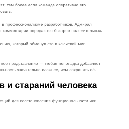
ят, тем более если команда оперативно его
овать.
ю в профессионализме разработчиков. Адмирал
ые комментарии передаются быстрее положительных.
ению, который обманул его в ключевой миг.
ктное представление — любая неполадка добавляет
яльность значительно сложнее, чем сохранять её.
в и стараний человека
ляций для восстановления функциональности или