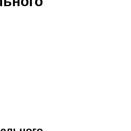
льного
тельного