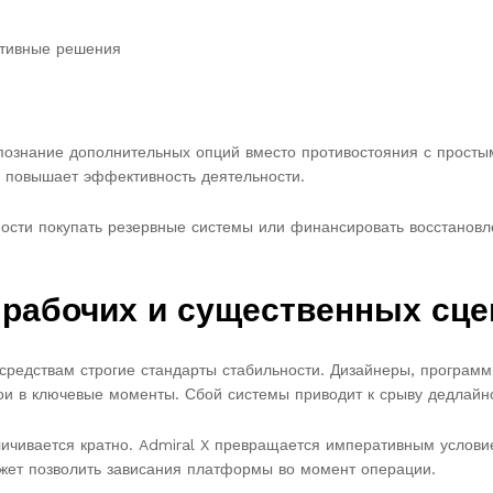
ативные решения
познание дополнительных опций вместо противостояния с просты
 повышает эффективность деятельности.
мости покупать резервные системы или финансировать восстанов
 рабочих и существенных сц
средствам строгие стандарты стабильности. Дизайнеры, программ
ои в ключевые моменты. Сбой системы приводит к срыву дедлай
личивается кратно. Admiral X превращается императивным услови
ожет позволить зависания платформы во момент операции.