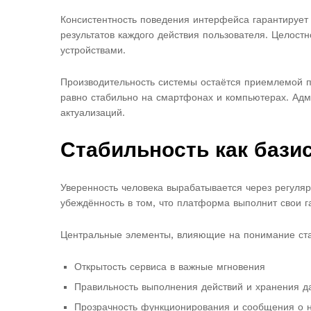
Консистентность поведения интерфейса гарантирует
результатов каждого действия пользователя. Целост
устройствами.
Производительность системы остаётся приемлемой п
равно стабильно на смартфонах и компьютерах. Ад
актуализаций.
Стабильность как базис
Уверенность человека вырабатывается через регуля
убеждённость в том, что платформа выполнит свои 
Центральные элементы, влияющие на понимание ста
Открытость сервиса в важные мгновения
Правильность выполнения действий и хранения д
Прозрачность функционирования и сообщения о 