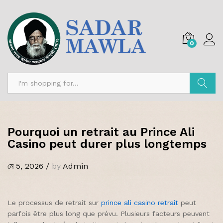
0
অনুসন্ধান
Pourquoi un retrait au Prince Ali
Casino peut durer plus longtemps
মে 5, 2026
/
by
Admin
Le processus de retrait sur
prince ali casino retrait
peut
parfois être plus long que prévu. Plusieurs facteurs peuvent