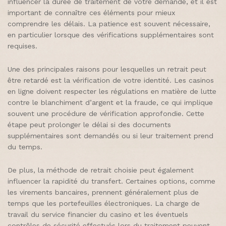
influencer la durée de traitement de votre demande, et il est
important de connaître ces éléments pour mieux
comprendre les délais. La patience est souvent nécessaire,
en particulier lorsque des vérifications supplémentaires sont
requises.
Une des principales raisons pour lesquelles un retrait peut
être retardé est la vérification de votre identité. Les casinos
en ligne doivent respecter les régulations en matière de lutte
contre le blanchiment d’argent et la fraude, ce qui implique
souvent une procédure de vérification approfondie. Cette
étape peut prolonger le délai si des documents
supplémentaires sont demandés ou si leur traitement prend
du temps.
De plus, la méthode de retrait choisie peut également
influencer la rapidité du transfert. Certaines options, comme
les virements bancaires, prennent généralement plus de
temps que les portefeuilles électroniques. La charge de
travail du service financier du casino et les éventuels
contrôles de sécurité effectués lors du traitement peuvent