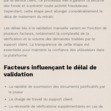
par le service client. Ce processus vise à garantir la sécurité
des fonds et à prévenir toute activité frauduleuse.
Cependant, cette étape peut allonger considérablement le
délai de traitement du retrait.
Les délais liés à la validation manuelle varient en fonction de
plusieurs facteurs, notamment la complexité de la
vérification et le volume des demandes traitées par le
support client. La transparence de cette étape est
essentielle pour maintenir la confiance des utilisateurs dans
la plateforme.
Facteurs influençant le délai de
validation
La rapidité de soumission des documents justificatifs par
le joueur
La charge de travail du support client
La nécessité de vérifications supplémentaires en cas de