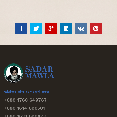
আমাদের সাথে যোগাযোগ করুন
+880 1760 649767
+880 1614 890501
+880 1633 690473