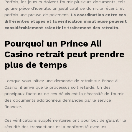
Parfois, les joueurs doivent fournir plusieurs documents, tels
qu’une pièce d’identité, un justificatif de domicile récent, et
parfois une preuve de paiement.
La coordination entre ces
différentes étapes et la vérification minutieuse peuvent
considérablement ralentir le traitement des retraits.
Pourquoi un Prince Ali
Casino retrait peut prendre
plus de temps
Lorsque vous initiez une demande de retrait sur Prince Ali
Casino, il arrive que le processus soit retardé. Un des
principaux facteurs de ces délais est la nécessité de fournir
des documents additionnels demandés par le service
financier.
Ces vérifications supplémentaires ont pour but de garantir la
sécurité des transactions et la conformité avec les