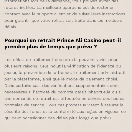
informations lors de la demande, vous pouvez éviter des
retards inutiles. La meilleure approche est de rester en
contact avec le support client et de suivre leurs instructions
pour garantir que votre retrait soit traité dans les meilleurs
délais.
Pourquoi un retrait Prince Ali Casino peut-il
prendre plus de temps que prévu ?
Les délais de traitement des retraits peuvent varier pour
plusieurs raisons. Cela inclut la vérification de l’identité du
joueur, la prévention de la fraude, le traitement administratif
par la plateforme, ainsi que le mode de paiement choisi.
Dans certains cas, des vérifications supplémentaires sont
nécessaires si l’activité du compte paraît inhabituelle ou si
une demande de retrait est effectuée en dehors des heures
normales de service. Tous ces processus visent à assurer la
sécurité des fonds et la conformité aux règles en vigueur, ce
qui peut occasionner des délais plus longs que prévu.