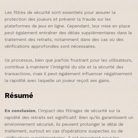
Les filtres de sécurité sont essentiels pour assurer la
protection des joueurs et prévenir la fraude sur les
plateformes de jeux en ligne. Cependant, leur mise en place
peut également entraîner des délais supplémentaires dans le
traitement des retraits, notamment dans des cas où des
vérifications approfondies sont nécessaires.
Ce processus, bien que parfois frustrant pour les utilisateurs,
contribue à maintenir l’intégrité du site et la sécurité des
transactions, mais il peut également influencer négativement
la rapidité avec laquelle un joueur reçoit ses gains.
Résumé
En conclusion
, l’impact des filtrages de sécurité sur la
rapidité des retraits est significatif. Bien qu’ils garantissent un
environnement sécurisé, ils peuvent prolonger le délai de
traitement, surtout en cas d’opérations suspectes ou de
vérifications supplémentaires. Il est important pour les