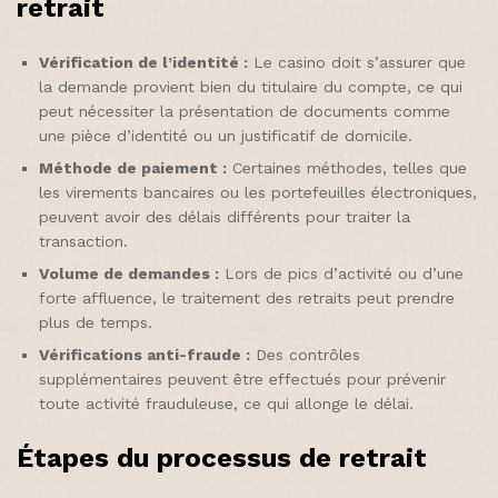
retrait
Vérification de l’identité :
Le casino doit s’assurer que
la demande provient bien du titulaire du compte, ce qui
peut nécessiter la présentation de documents comme
une pièce d’identité ou un justificatif de domicile.
Méthode de paiement :
Certaines méthodes, telles que
les virements bancaires ou les portefeuilles électroniques,
peuvent avoir des délais différents pour traiter la
transaction.
Volume de demandes :
Lors de pics d’activité ou d’une
forte affluence, le traitement des retraits peut prendre
plus de temps.
Vérifications anti-fraude :
Des contrôles
supplémentaires peuvent être effectués pour prévenir
toute activité frauduleuse, ce qui allonge le délai.
Étapes du processus de retrait