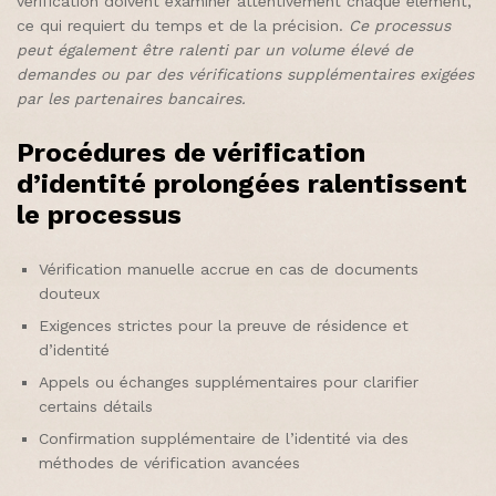
vérification doivent examiner attentivement chaque élément,
ce qui requiert du temps et de la précision.
Ce processus
peut également être ralenti par un volume élevé de
demandes ou par des vérifications supplémentaires exigées
par les partenaires bancaires.
Procédures de vérification
d’identité prolongées ralentissent
le processus
Vérification manuelle accrue en cas de documents
douteux
Exigences strictes pour la preuve de résidence et
d’identité
Appels ou échanges supplémentaires pour clarifier
certains détails
Confirmation supplémentaire de l’identité via des
méthodes de vérification avancées