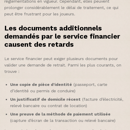
réglementations en vigueur. Cependant, elles peuvent
prolonger considérablement le délai de traitement, ce qui
peut être frustrant pour les joueurs.
Les documents additionnels
demandés par le service financier
causent des retards
Le service financier peut exiger plusieurs documents pour
valider une demande de retrait. Parmi les plus courants, on
trouve :
Une copie de pièce d’identité
(passeport, carte
d’identité ou permis de conduire)
Un justificatif de domicile récent
(facture d’électricité,
relevé bancaire ou contrat de location)
Une preuve de la méthode de paiement utilisée
(capture d’écran de la transaction ou relevé bancaire)