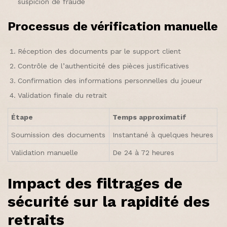
suspicion de fraude
Processus de vérification manuelle
Réception des documents par le support client
Contrôle de l’authenticité des pièces justificatives
Confirmation des informations personnelles du joueur
Validation finale du retrait
Étape
Temps approximatif
Soumission des documents
Instantané à quelques heures
Validation manuelle
De 24 à 72 heures
Impact des filtrages de
sécurité sur la rapidité des
retraits