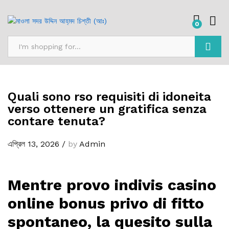
0
অনুসন্ধান
Quali sono rso requisiti di idoneita
verso ottenere un gratifica senza
contare tenuta?
এপ্রিল 13, 2026
/
by
Admin
Mentre provo indivis casino
online bonus privo di fitto
spontaneo, la quesito sulla