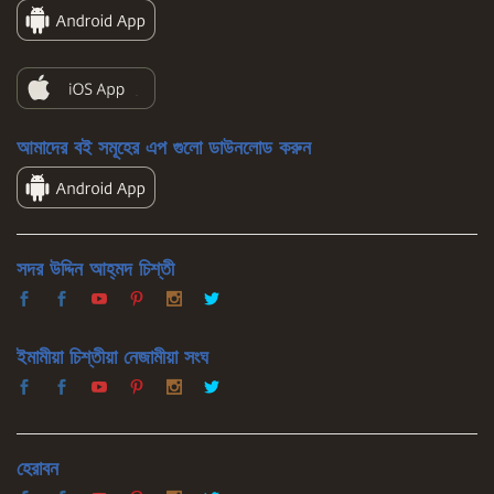
আমাদের বই সমূহের এপ গুলো ডাউনলোড করুন
সদর উদ্দিন আহ্‌মদ চিশ্‌তী
ইমামীয়া চিশ্‌তীয়া নেজামীয়া সংঘ
হেরাবন