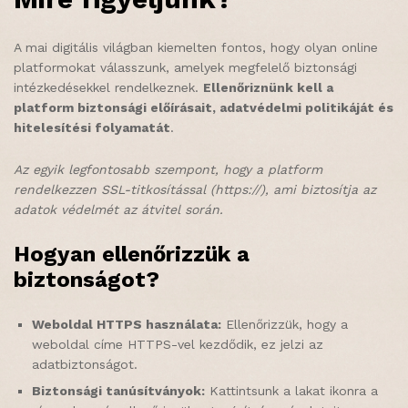
A mai digitális világban kiemelten fontos, hogy olyan online
platformokat válasszunk, amelyek megfelelő biztonsági
intézkedésekkel rendelkeznek.
Ellenőriznünk kell a
platform biztonsági előírásait, adatvédelmi politikáját és
hitelesítési folyamatát
.
Az egyik legfontosabb szempont, hogy a platform
rendelkezzen SSL-titkosítással (https://), ami biztosítja az
adatok védelmét az átvitel során.
Hogyan ellenőrizzük a
biztonságot?
Weboldal HTTPS használata:
Ellenőrizzük, hogy a
weboldal címe HTTPS-vel kezdődik, ez jelzi az
adatbiztonságot.
Biztonsági tanúsítványok:
Kattintsunk a lakat ikonra a