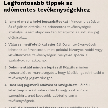
Legfontosabb tippek az
adómentes tevékenységekhez
Ismerd meg a helyi jogszabályokat!
Minden országban
és régióban eltérőek az adómentes tevékenységek
szabályai, ezért alaposan tanulmányozd az aktuális jogi
előírásokat.
Válassz megfelelő kategóriát!
Olyan tevékenységek
lehetnek adómentesek, mint például bizonyos hobbi vagy
kisvállalkozási tevékenységek, melyekre speciális
szabályok vonatkoznak.
Dokumentáld minden lépésed!
Rögzíts minden
tranzakciót és munkavégzést, hogy később igazolni tudd a
tevékenység jogszerűségét.
Használj jogszerű adózási stratégiákat!
Például
lehetőség szerint válassz kiadó vagy szabadúszó
szerepkört, ahol kevesebb adóterhe van a
tevékenységnek.
Kerüld a jogsértő módszereket!
Az adóelkerülés és a