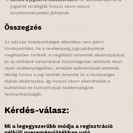
jogsértő stratégiák hosszú távon súlyos
következményekkel járhatnak.
Összegzés
Az adózási kötelezettségek elkerülése nem jelent
törvénysértést, ha a tevékenység jogszabályoknak
megfelelően történik. A megfelelő ismeretek alkalmazásával
és az előírások betartásával biztonságosan vehetünk részt
olyan tevékenységekben, amelyek adómentesek lehetnek.
Mindig fontos a jogi keretek ismerete és a tisztességes
eljárás alkalmazása, így hosszú távon elkerülhetjük a
buktatókat és biztosíthatjuk tevékenységünk
fenntarthatóságát.
Kérdés-válasz:
Mi a legegyszerűbb módja a regisztráció
nélküli nyereményjátékban való