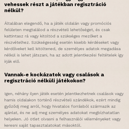
vehessek részt a játékban regisztráció
nélkül?
Általában elegendő, ha a játék oldalán vagy promóciós
felületen megtalálod a részvételi lehetőséget, és csak
kattintasz rá vagy kitöltöd a szükséges mezőket a
részvételhez. Szükségesség esetén kisebb kérdéseket vagy
kérdőíveket kell kitöltened, de személyes adatok megadása
nélkül is lehet játszani, ha az adott jelentkezési feltételek így
írják elő.
Vannak-e kockázatok vagy csalások a
regisztráció nélküli játékokon?
Igen, néhány ilyen játék esetén jelentkezhetnek csalások vagy
hamis oldalakon történő részvételi szándékok, ezért mindig
győződj meg arról, hogy hivatalos forrásból származik az
ajánlat, és ne adj meg személyes adatokat megbízhatatlan
helyeken. Jó ötlet olvasni a felhasználói véleményeket vagy
keresni saját tapasztalatokat másoktól.