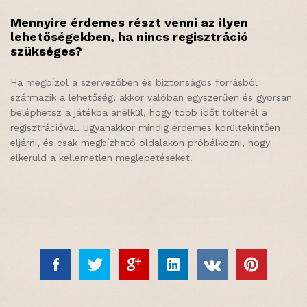
Mennyire érdemes részt venni az ilyen
lehetőségekben, ha nincs regisztráció
szükséges?
Ha megbízol a szervezőben és biztonságos forrásból
származik a lehetőség, akkor valóban egyszerűen és gyorsan
beléphetsz a játékba anélkül, hogy több időt töltenél a
regisztrációval. Ugyanakkor mindig érdemes körültekintően
eljárni, és csak megbízható oldalakon próbálkozni, hogy
elkerüld a kellemetlen meglepetéseket.