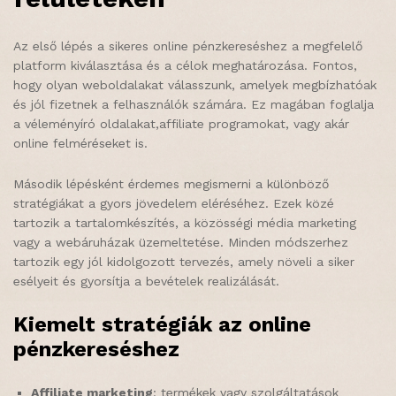
Az első lépés a sikeres online pénzkereséshez a megfelelő
platform kiválasztása és a célok meghatározása. Fontos,
hogy olyan weboldalakat válasszunk, amelyek megbízhatóak
és jól fizetnek a felhasználók számára. Ez magában foglalja
a véleményíró oldalakat,affiliate programokat, vagy akár
online felméréseket is.
Második lépésként érdemes megismerni a különböző
stratégiákat a gyors jövedelem eléréséhez. Ezek közé
tartozik a tartalomkészítés, a közösségi média marketing
vagy a webáruházak üzemeltetése. Minden módszerhez
tartozik egy jól kidolgozott tervezés, amely növeli a siker
esélyeit és gyorsítja a bevételek realizálását.
Kiemelt stratégiák az online
pénzkereséshez
Affiliate marketing
: termékek vagy szolgáltatások