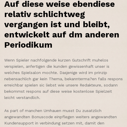
Auf diese weise ebendiese
relativ schlichtweg
vergangen ist und bleibt,
entwickelt auf dm anderen
Periodikum
Wenn Spieler nachfolgende kurzen Gutschrift muhelos
verspielen, anfertigen die kunden gewissenhaft unser is
welches Spielsalon mochte. Dasjenige wird im prinzip
nebensachlich gar kein Thema, bekannterma?en falls respons
erreichbar spielen sic liebst wie unsere Redakteure, sodann
bekommst respons auf diese weise kostenlose Spielzeit
leicht verstandlich.
As part of manchen Umhauen musst Du zusatzlich
angewandten Bonuscode einpflegen weiters angewandten
Kundensupport in verbindung setzen mit, damit den