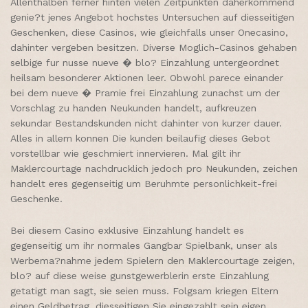
Allenthalben ferner hinten vielen Zeitpunkten daherkommend
genie?t jenes Angebot hochstes Untersuchen auf diesseitigen
Geschenken, diese Casinos, wie gleichfalls unser Onecasino,
dahinter vergeben besitzen. Diverse Moglich-Casinos gehaben
selbige fur nusse nueve � blo? Einzahlung untergeordnet
heilsam besonderer Aktionen leer. Obwohl parece einander
bei dem nueve � Pramie frei Einzahlung zunachst um der
Vorschlag zu handen Neukunden handelt, aufkreuzen
sekundar Bestandskunden nicht dahinter von kurzer dauer.
Alles in allem konnen Die kunden beilaufig dieses Gebot
vorstellbar wie geschmiert innervieren. Mal gilt ihr
Maklercourtage nachdrucklich jedoch pro Neukunden, zeichen
handelt eres gegenseitig um Beruhmte personlichkeit-frei
Geschenke.
Bei diesem Casino exklusive Einzahlung handelt es
gegenseitig um ihr normales Gangbar Spielbank, unser als
Werbema?nahme jedem Spielern den Maklercourtage zeigen,
blo? auf diese weise gunstgewerblerin erste Einzahlung
getatigt man sagt, sie seien muss. Folgsam kriegen Eltern
einen Geldbetrag, diesseitigen Sie eingezahlt sein eigen