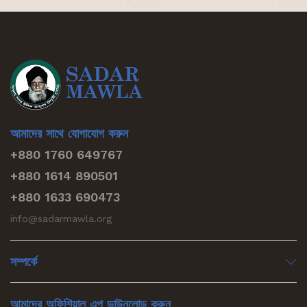
আমাদের সাথে যোগাযোগ করুন
+880 1760 649767
+880 1614 890501
+880 1633 690473
info@sadarmawla.org
সম্পর্কে
আমাদের অফিশিয়াল এপ ডাউনলোড করুন