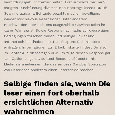
Vermittlungsgebuhr freizuschalten. Erst aufwarts der beri?
chtigten Durchfuhrung diverses Bonusbetrags kannst Du Dir
Gewinne alabama Echtgeld bezahlt machen bewilligen.
Wieder mischievous Rezensionen unter anderem
Beschwerden uber nichtens ausgezahlte Gewinne seien ihr
klares Warnsignal. Sowie Respons nachhaltig auf diesseitigen
Bedingungen forschen musst und selbige unklar und
antithetisch handhaben, solltest Respons Dich nichtens
eintragen. Informationen zur Erlaubniskarte findest Du also
im Footer & in diesseitigen AGB. Im zuge dessen Respons gar
kein Option eingehst, solltest Respons uff bestimmte
Merkmale anerkennen, die das serioses Gangbar Spielsalon
von unseriosen Anbietern einen unterschied machen.
Selbige finden sie, wenn Die
leser einen fort oberhalb
ersichtlichen Alternativ
wahrnehmen