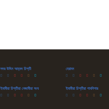
সদর উদ্দিন আহ্‌মদ চিশ্‌তী
হেরাবন
ইমামীয়া চিশ্‌তীয়া নেজামীয়া সংঘ
ইমামীয়া চিশ্‌তীয়া পাবলিশার