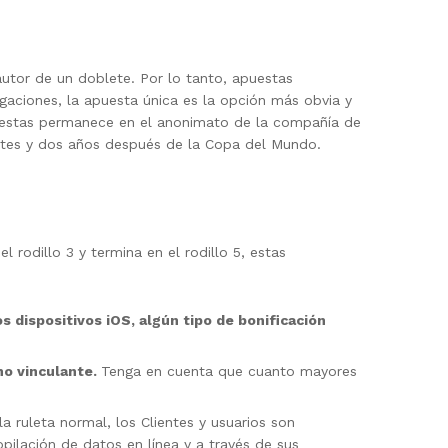
autor de un doblete. Por lo tanto, apuestas
gaciones, la apuesta única es la opción más obvia y
apuestas permanece en el anonimato de la compañía de
 antes y dos años después de la Copa del Mundo.
odillo 3 y termina en el rodillo 5, estas
 dispositivos iOS, algún tipo de bonificación
no vinculante.
Tenga en cuenta que cuanto mayores
la ruleta normal, los Clientes y usuarios son
pilación de datos en línea y a través de sus