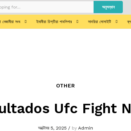
অনুসন্ধান
য়া নেজামীয়া সংঘ
ইমামীয়া চিশ্‌তীয়া পাবলিশার
সাদরিয়া সোসাইটি
ব্
OTHER
ultados Ufc Fight N
অক্টোবর 5, 2025
/
by
Admin