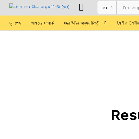
সব
মূল পেজ
আমাদের সম্পর্কে
সদর উদ্দিন আহ্‌মদ চিশ্‌তী
ইমামীয়া চিশ্‌তী
Res