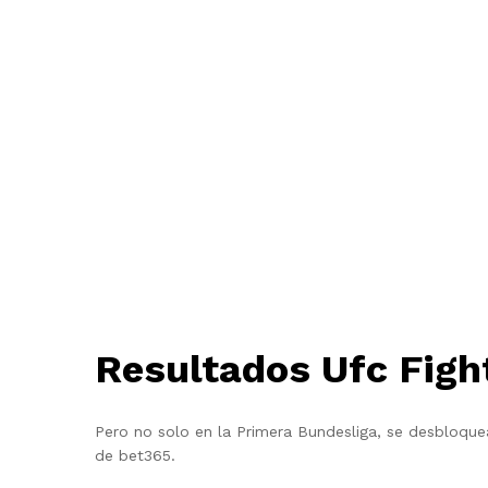
Resultados Ufc Figh
Pero no solo en la Primera Bundesliga, se desbloquea
de bet365.